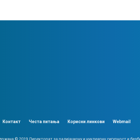
Контакт
Честа питања
Корисни линкови
Webmail
држана © 2019 Директорат за радијациону и нуклеарну сигурност и безб