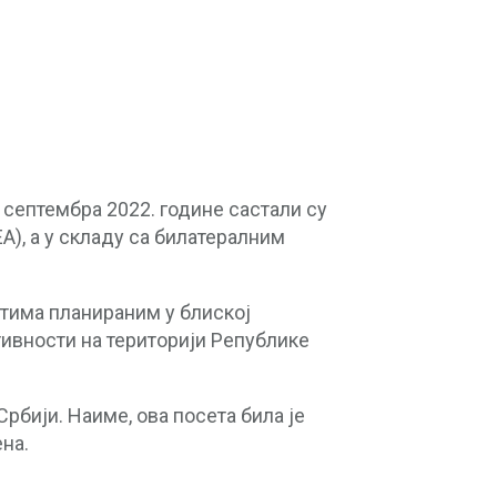
 септембра 2022. године састали су
A), а у складу са билатералним
стима планираним у блиској
тивности на територији Републике
рбији. Наиме, ова посета била је
ена.