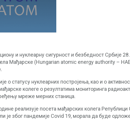
иону и нуклеарну сигурност и безбедност Србије 28.
ла Мађарске (Hungarian atomic energy authority – HAE
.
е о статусу нуклеарних постројења, као и о активно
 мађарске колеге о резултатима мониторинга радиоак
апређењу мреже мерних станица.
одине реализује посета мађарских колега Републици С
ли је због пандемије Covid 19, морала да буде одлож