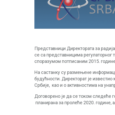
Представници Директората за радијац
се са представницима регулаторног те
споразумом потписаним 2015. године
На састанку су размењене информациј
будућности. Директорат је известио
Србије, као и о активностима на ун
Договорено је да се током следеће г
планирана за пролеће 2020. године, а