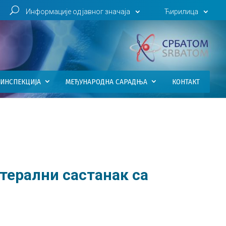
U
Информације од јавног значаја
Ћирилица
ИНСПЕКЦИЈА
МЕЂУНАРОДНА САРАДЊА
КОНТАКТ
терални састанак са