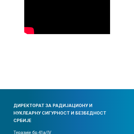
ДИРЕКТОРАТ ЗА РАДИЈАЦИОНУ И
НУКЛЕАРНУ СИГУРНОСТ И БЕЗБЕДНОСТ
СРБИЈЕ
Теразије бр.41а/IV