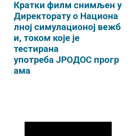
Кратки филм снимљен у
Директорату о Национа
лној симулационој вежб
и, током које је
тестирана
употреба ЈРОДОС прогр
ама