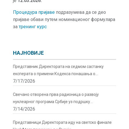
је
12.03.2026.
Процедура пријаве
подразумева да се део
пријаве обави путем номинационог формулара
за
тренинг курс
НАЈНОВИЈЕ
Представник Директората на седмом састанку
експерата о примени Кодекса понашања о
7/17/2026
сигурности и безбедности радиоактивних извора у
Бечу
Свечано отворена прва радионица о развоју
нуклеарног програма Србије уз подршку
7/14/2026
Директората
Представници Директората иду на светско финале