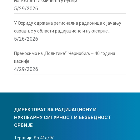
HackAtom такмичења у Русији
5/29/2026
У Охриду одржана регионална радионица о јачању
сарадње у области радијационе и нуклеарне
5/26/2026
сигурности
Преносимо из „Политике“: Чернобиљ – 40 година
касније
4/29/2026
ДИРЕКТОРАТ ЗА РАДИЈАЦИОНУ И
НУКЛЕАРНУ СИГУРНОСТ И БЕЗБЕДНОСТ
СРБИЈЕ
Теразије бр.41а/IV