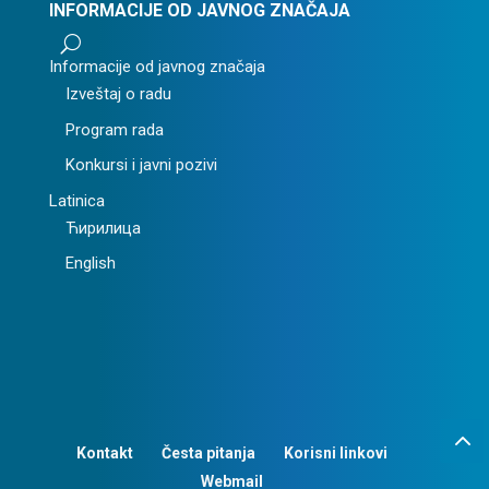
INFORMACIJE OD JAVNOG ZNAČAJA
U
Informacije od javnog značaja
Izveštaj o radu
Program rada
Konkursi i javni pozivi
Latinica
Ћирилица
English
Kontakt
Česta pitanja
Korisni linkovi
Webmail