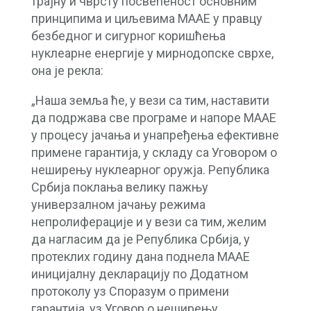
трајну и чврсту посвећеност основним
принципима и циљевима МААЕ у правцу
безбедног и сигурног коришћења
нуклеарне енергије у мирнодопске сврхе,
она је рекла:
„Наша земља ће, у вези са тим, наставити
да подржава све програме и напоре МААЕ
у процесу јачања и унапређења ефективне
примене гарантија, у складу са Уговором о
неширењу нуклеарног оружја. Република
Србија поклања велику пажњу
универзалном јачању режима
непролиферације и у вези са тим, желим
да нагласим да је Република Србија, у
протеклих годину дана поднела МААЕ
иницијалну декларацију по Додатном
протоколу уз Споразум о примени
гарантија, уз Уговор о неширењу