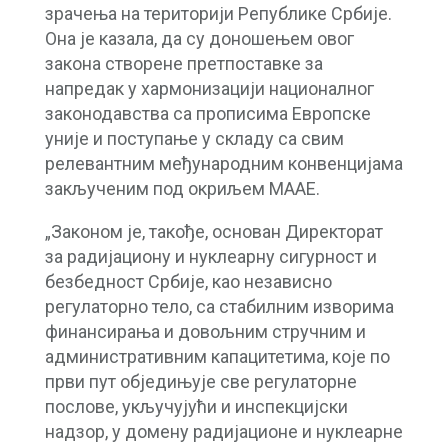
зрачења на територији Републике Србије.
Она је казала, да су доношењем овог
закона створене претпоставке за
напредак у хармонизацији националног
законодавства са прописима Европске
уније и поступање у складу са свим
релевантним међународним конвенцијама
закљученим под окриљем МААЕ.
„Законом је, такође, основан Директорат
за радијациону и нуклеарну сигурност и
безбедност Србије, као независно
регулаторно тело, са стабилним изворима
финансирања и довољним стручним и
административним капацитетима, које по
први пут обједињује све регулаторне
послове, укључујући и инспекцијски
надзор, у домену радијационе и нуклеарне