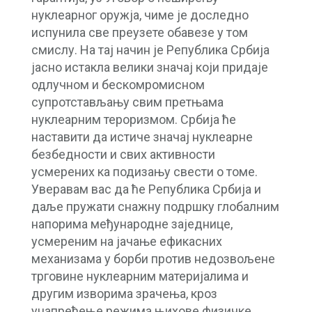
нуклеарног оружја, чиме је доследно
испунила све преузете обавезе у том
смислу. На тај начин је Република Србија
јасно истакла велики значај који придаје
одлучном и бескомромисном
супротстављању свим претњама
нуклеарним тероризмом. Србија ће
наставити да истиче значај нуклеарне
безбедности и свих активности
усмерених ка подизању свести о томе.
Уверавам вас да ће Република Србија и
даље пружати снажну подршку глобалним
напорима међународне заједнице,
усмереним на јачање ефикасних
механизама у борби против недозвољене
трговине нуклеарним материјалима и
другим изворима зрачења, кроз
унапређење режима њихове физичке