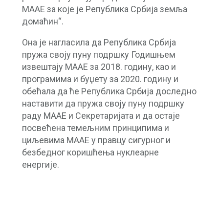
МААЕ за које је Република Србија земља
домаћин“.
Она је нагласила да Република Србија
пружа своју пуну подршку Годишњем
извештају МААЕ за 2018. годину, као и
програмима и буџету за 2020. годину и
обећала да ће Република Србија доследно
наставити да пружа своју пуну подршку
раду МААЕ и Секретаријата и да остаје
посвећена темељним принципима и
циљевима МААЕ у правцу сигурног и
безбедног коришћења нуклеарне
енергије.