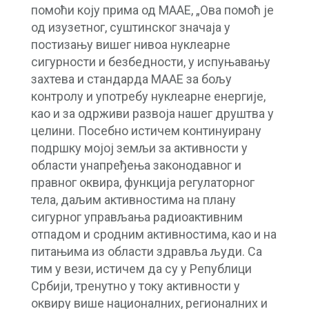
помоћи коју прима од МААЕ, „Ова помоћ је
од изузетног, суштинског значаја у
постизању вишег нивоа нуклеарне
сигурности и безбедности, у испуњавању
захтева и стандарда МААЕ за бољу
контролу и употребу нуклеарне енергије,
као и за одрживи развоја нашег друштва у
целини. Посебно истичем континуирану
подршку мојој земљи за активности у
области унапређења законодавног и
правног оквира, функција регулаторног
тела, даљим активностима на плану
сигурног управљања радиоактивним
отпадом и сродним активностима, као и на
питањима из области здравља људи. Са
тим у вези, истичем да су у Републици
Србији, тренутно у току активности у
оквиру више националних, регионалних и