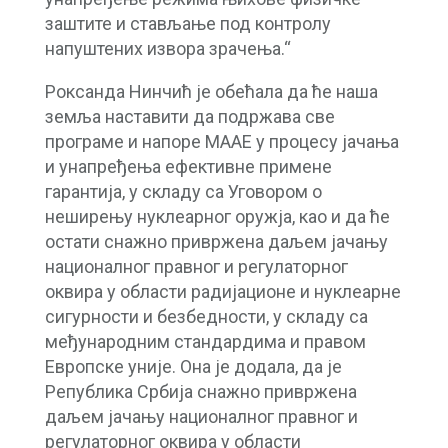
заштите и стављање под контролу
напуштених извора зрачења.“
Роксанда Нинчић је обећала да ће наша
земља наставити да подржава све
програме и напоре МААЕ у процесу јачања
и унапређења ефективне примене
гарантија, у складу са Уговором о
неширењу нуклеарног оружја, као и да ће
остати снажно привржена даљем јачању
националног правног и регулаторног
оквира у области радијационе и нуклеарне
сигурности и безбедности, у складу са
међународним стандардима и правом
Европске уније. Она је додала, да је
Република Србија снажно привржена
даљем јачању националног правног и
регулаторног оквира у области