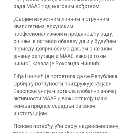
рада МААЕ под његовим вођством.
„Својим изузетним личним и стручним
квалитетима, врхунским
професионализмом и преданошћу раду,
он нам је оставио обавезу да и у будућем
периоду доприносимо даљем снажном
јачању репутације МААЕ, како је то он
чинио“, казала је Роксанда Нинчић.
Г-ђа Нинчић је потсетила да се Република
Србија у потпуности придружује Изјави
Европске уније и истакла глобални значај
активности МААЕ и важност коју наша
земља придаје сарадњи са овом
институцијом.
Поново потврђујући своју недвосмислену,