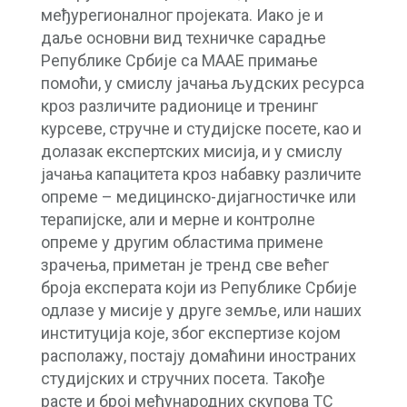
међурегионалног пројеката. Иако је и
даље основни вид техничке сарадње
Републике Србије са МААЕ примање
помоћи, у смислу јачања људских ресурса
кроз различите радионице и тренинг
курсеве, стручне и студијске посете, као и
долазак експертских мисија, и у смислу
јачања капацитета кроз набавку различите
опреме – медицинско-дијагностичке или
терапијске, али и мерне и контролне
опреме у другим областима примене
зрачења, приметан је тренд све већег
броја експерата који из Републике Србије
одлазе у мисије у друге земље, или наших
институција које, због експертизе којом
располажу, постају домаћини иностраних
студијских и стручних посета. Такође
расте и број међународних скупова ТС