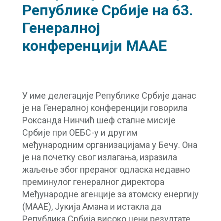
Републике Србије на 63.
Генералној
конференцији МААЕ
У име делегације Републике Србије данас
је на Генералној конференцији говорила
Роксанда Нинчић шеф сталне мисије
Србије при ОЕБС-у и другим
међународним организацијама у Бечу. Она
је на почетку свог излагања, изразила
жаљење због прераног одласка недавно
преминулог генералног директора
Међународне агенције за атомску енергију
(МААЕ), Јукија Амана и истакла да
Република Србија високо цени резултате