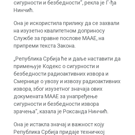
сигурности и безбедности“, рекла је Г-ђа
Нинчић.
Она је искористила прилику да се захвали
на изузетно квалитетном доприносу
Службе за правне послове МААЕ, на
припреми текста Закона.
„Република Србија ће и даље наставити да
примењује Кодекс о сигурности и
безбедности радиоактивних извора и
Смернице о увозу и извозу радиоактивних
извора, због изузетног значаја ових
докумената МААЕ за унапређење
сигурности и безбедности извора
зрачења“, казала је Роксанда Нинчић.
Она је истакла значај и важност коју
Република Србија придаје техничкој