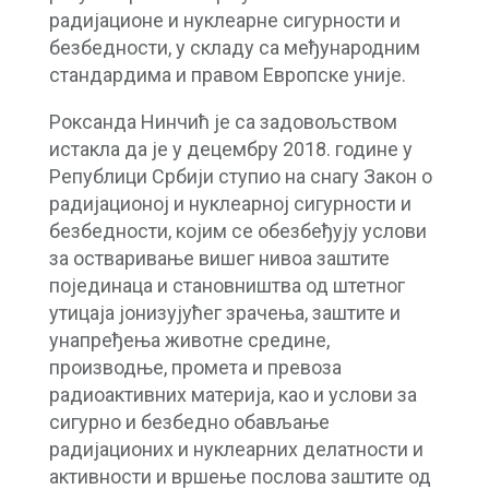
радијационе и нуклеарне сигурности и
безбедности, у складу са међународним
стандардима и правом Европске уније.
Роксанда Нинчић је са задовољством
истакла да је у децембру 2018. године у
Републици Србији ступио на снагу Закон о
радијационој и нуклеарној сигурности и
безбедности, којим се обезбеђују услови
за остваривање вишег нивоа заштите
појединаца и становништва од штетног
утицаја јонизујућег зрачења, заштите и
унапређења животне средине,
производње, промета и превоза
радиоактивних материја, као и услови за
сигурно и безбедно обављање
радијационих и нуклеарних делатности и
активности и вршење послова заштите од