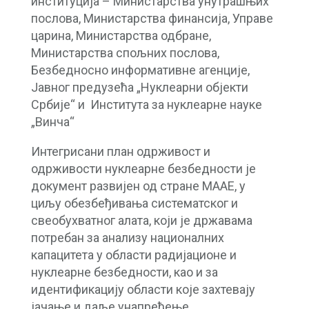
институција – Министарства унутрашњих
послова, Министарства финансија, Управе
царина, Министарства одбране,
Министарства спољних послова,
Безбедносно информативне агенције,
Јавног предузећа „Нуклеарни објекти
Србије“ и Института за нуклеарне науке
„Винча“
Интегрисани план одрживост и
одрживости нуклеарне безбедности је
документ развијен од стране МААЕ, у
циљу обезбеђивања систематског и
свеобухватног алата, који је државама
потребан за анализу националних
капацитета у области радијационе и
нуклеарне безбедности, као и за
идентификацију области које захтевају
јачање и даље унапређење.