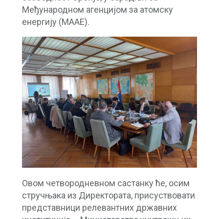
Међународном агенцијом за атомску
енергију (МААЕ).
Овом четвородневном састанку ће, осим
стручњака из Директората, присуствовати
представници релевантних државних