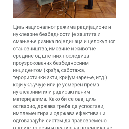
Циљ националног режима радијационе и
нуклеарне безбедности је заштита и
смањење ризика појединаца и целокупног
становништва, имовине и животне
средине од штетних последица
проузрокованих безбедносним
инцидентом (крађа, саботажа,
терористички акти, кријумчарење, итд.)
који укључује или је усмерен према
нуклеарним или радиоактивним
материјалима. Како би се овај циљ
остварио, држава треба да успостави,
имплементира и одржава ефективан и
одговарајући систем да правовремено
открије, спречи и реагује на потенцијалне