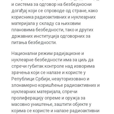
и система за одговор на безбедносни
догађај који се спроводе од стране, како
корисника радиоактивних и нуклеарних
материјала у складу са њиховим
плановима безбедности, тако и других
државних институција одговорних за
питања безбедности.
Национални режим радијационе и
нуклеарне безбедности има за циљ да
спречи губитак контроле над изворима
зрачења који се налазе и користе у
Републици Србији, неауторизовано и
злонамерно коришћење радиоактивних и
нуклеарних материјала, спречи
пролиферацију опреме и оружја за
масовно уништење, заштити објекте у
којима се користе и налазе радиоактивни