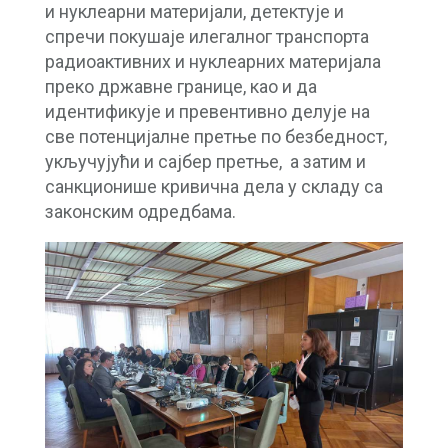
и нуклеарни материјали, детектује и
спречи покушаје илегалног транспорта
радиоактивних и нуклеарних материјала
преко државне границе, као и да
идентификује и превентивно делује на
све потенцијалне претње по безбедност,
укључујући и сајбер претње, а затим и
санкционише кривична дела у складу са
законским одредбама.