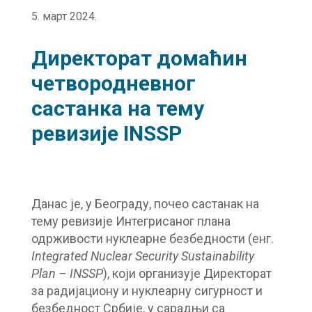
5. март 2024.
Директорат домаћин
четвородневног
састанка на тему
ревизије INSSP
Данас је, у Београду, почео састанак на
тему ревизије Интегрисаног плана
одрживости нуклеарне безбедности (енг.
Integrated Nuclear Security
Sustainability
Plan – INSSP
), који организује Директорат
за радијациону и нуклеарну сигурност и
безбедност Србије, у сарадњи са