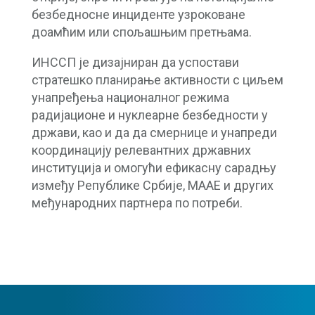
безбедносне инциденте узроковане
доамћим или спољашњим претњама.
ИНССП је дизајниран да успостави
стратешко планирање активности с циљем
унапређења националног режима
радијационе и нуклеарне безбедности у
држави, као и да да смернице и унапреди
координацију релевантних државних
институција и омогући ефикасну сарадњу
између Републике Србије, МААЕ и других
међународних партнера по потреби.