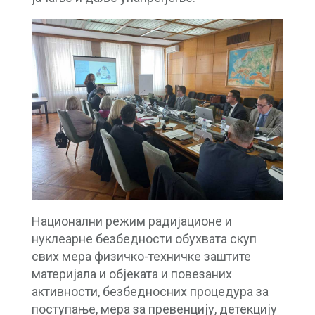
Национални режим радијационе и
нуклеарне безбедности обухвата скуп
свих мера физичко-техничке заштите
материјала и објеката и повезаних
активности, безбедносних процедура за
поступање, мера за превенцију, детекцију