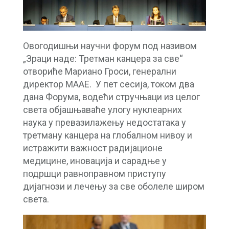
Овогодишњи научни форум под називом
„Зраци наде: Третман канцера за све“
отвориће Мариано Гроси, генерални
директор МААЕ. У пет сесија, током два
дана Форума, водећи стручњаци из целог
света објашњаваће улогу нуклеарних
наука у превазилажењу недостатака у
третману канцера на глобалном нивоу и
истражити важност радијационе
медицине, иновација и сарадње у
подршци равноправном приступу
дијагнози и лечењу за све оболеле широм
света.