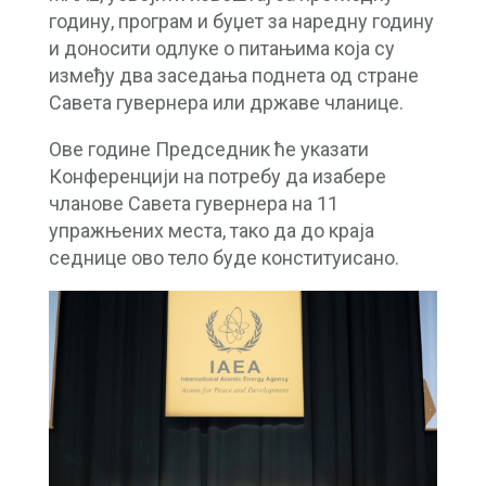
годину, програм и буџет за наредну годину
и доносити одлуке о питањима која су
између два заседања поднета од стране
Савета гувернера или државе чланице.
Ове године Председник ће указати
Конференцији на потребу да изабере
чланове Савета гувернера на 11
упражњених места, тако да до краја
седнице ово тело буде конституисано.