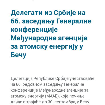
Делегати из Србије на
66. заседању Генералне
конференције
Међународне агенције
за атомску енергију у
Бечу
Делегација Републике Србије учествоваће
на 66. редовном заседању Генералне
конференције Међународне агенције за
атомску енергију (MAAE), које почиње
данас и трајаће до 30. септембра, у Бечу.