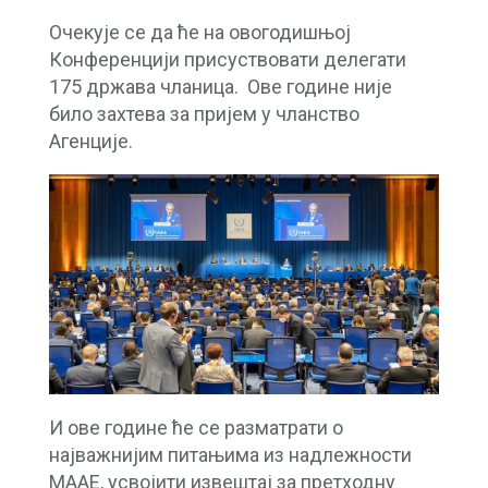
Очекује се да ће на овогодишњој
Конференцији присуствовати делегати
175 држава чланица. Ове године није
било захтева за пријем у чланство
Агенције.
И ове године ће се разматрати о
најважнијим питањима из надлежности
МААЕ, усвојити извештај за претходну