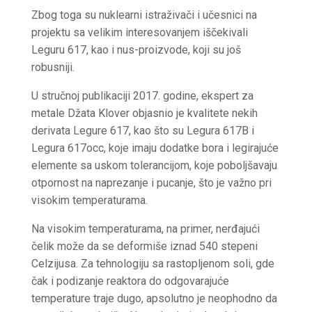
Zbog toga su nuklearni istraživači i učesnici na
projektu sa velikim interesovanjem iščekivali
Leguru 617, kao i nus-proizvode, koji su još
robusniji.
U stručnoj publikaciji 2017. godine, ekspert za
metale Džata Klover objasnio je kvalitete nekih
derivata Legure 617, kao što su Legura 617B i
Legura 617occ, koje imaju dodatke bora i legirajuće
elemente sa uskom tolerancijom, koje poboljšavaju
otpornost na naprezanje i pucanje, što je važno pri
visokim temperaturama.
Na visokim temperaturama, na primer, nerđajući
čelik može da se deformiše iznad 540 stepeni
Celzijusa. Za tehnologiju sa rastopljenom soli, gde
čak i podizanje reaktora do odgovarajuće
temperature traje dugo, apsolutno je neophodno da