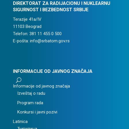
DIREKTORAT ZA RADIJACIONU I NUKLEARNU
SIGURNOST I BEZBEDNOST SRBIJE
Terazije 41a/IV
11103 Beograd
Telefon: 381 11 455 0 500
E-pošta: info@srbatom.gov.rs
INFORMACIJE OD JAVNOG ZNAČAJA
U
Informacije od javnog značaja
Izveštaj o radu
Program rada
Konkursi i javni pozivi
Latinica
Ћирилица