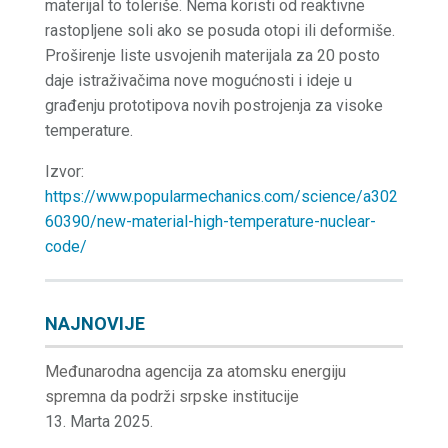
materijal to toleriše. Nema koristi od reaktivne
rastopljene soli ako se posuda otopi ili deformiše.
Proširenje liste usvojenih materijala za 20 posto
daje istraživačima nove mogućnosti i ideje u
građenju prototipova novih postrojenja za visoke
temperature.
Izvor:
https://www.popularmechanics.com/science/a302
60390/new-material-high-temperature-nuclear-
code/
NAJNOVIJE
Međunarodna agencija za atomsku energiju
spremna da podrži srpske institucije
13. Marta 2025.