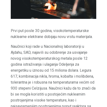
Prvi put posle 30 godina, visokotemperaturske
nuklearne elektrane dobijaju novu vrstu materijala.
Naučnici koji rade u Nacionalnoj laboratoriji u
Ajdahu, SAD, najavili su odobrenje za usvajanje
novog visokotemperaturskog metala posle 12
godina istraživanja i ulaganja Odeljenja za
energetiku u iznosu od 15 miliona dolara. Legura
617, kombinacija nikla, hroma, kobalta i molibdena,
tolerantna je i robusna na temperaturama većim od
930 stepeni Celzijusa. Naučnici kažu da to znači da
bi se mogla koristiti u postojećim nuklearnim
postrojenjima visoke temperature, kao i
najsavremenijim postrojenjima poput reaktora sa