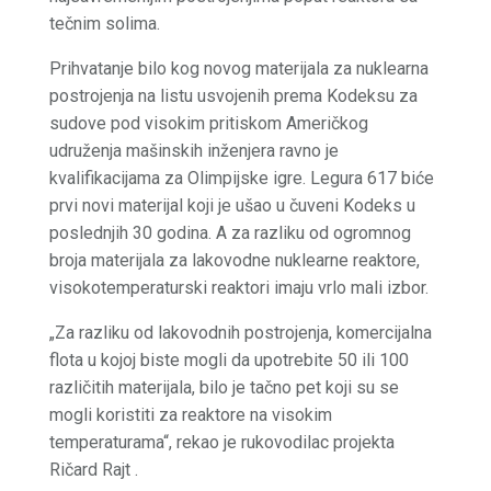
tečnim solima.
Prihvatanje bilo kog novog materijala za nuklearna
postrojenja na listu usvojenih prema Kodeksu za
sudove pod visokim pritiskom Američkog
udruženja mašinskih inženjera ravno je
kvalifikacijama za Olimpijske igre. Legura 617 biće
prvi novi materijal koji je ušao u čuveni Kodeks u
poslednjih 30 godina. A za razliku od ogromnog
broja materijala za lakovodne nuklearne reaktore,
visokotemperaturski reaktori imaju vrlo mali izbor.
„Za razliku od lakovodnih postrojenja, komercijalna
flota u kojoj biste mogli da upotrebite 50 ili 100
različitih materijala, bilo je tačno pet koji su se
mogli koristiti za reaktore na visokim
temperaturama“, rekao je rukovodilac projekta
Ričard Rajt .