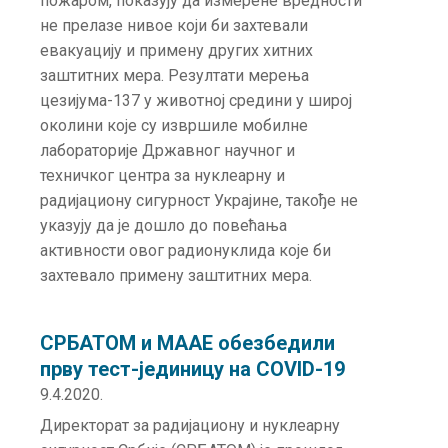
пожаром, показују да измерене вредности
не прелазе нивое који би захтевали
евакуацију и примену других хитних
заштитних мера. Резултати мерења
цезијума-137 у животној средини у широј
околини које су извршиле мобилне
лабораторије Државног научног и
техничког центра за нуклеарну и
радијациону сигурност Украјине, такође не
указују да је дошло до повећања
активности овог радионуклида које би
захтевало примену заштитних мера.
СРБАТОМ и МААЕ обезбедили
прву тест-јединицу на COVID-19
9.4.2020.
Директорат за радијациону и нуклеарну