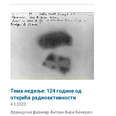
Тема недеље: 124 године од
открића радиоактивности
4.3.2020.
Француски физичар Антоан Анри Бекерел