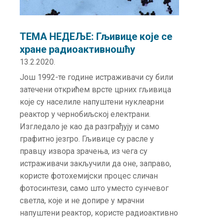
ТЕМА НЕДЕЉЕ: Гљивице које се
хране радиоактивношћу
13.2.2020.
Још 1992-те године истраживачи су били
затечени открићем врсте црних гљивица
које су населиле напуштени нуклеарни
реактор у чернобиљској електрани.
Изгледало је као да разграђују и само
графитно језгро. Гљивице су расле у
правцу извора зрачења, из чега су
истраживачи закључили да оне, заправо,
користе фотохемијски процес сличан
фотосинтези, само што уместо сунчевог
светла, које и не допире у мрачни
напуштени реактор, користе радиоактивно