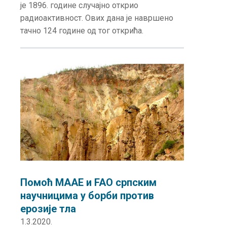
је 1896. године случајно открио
радиоактивност. Ових дана је навршено
тачно 124 године од тог открића.
Помоћ МААЕ и FAO српским
научницима у борби против
ерозије тла
1.3.2020.