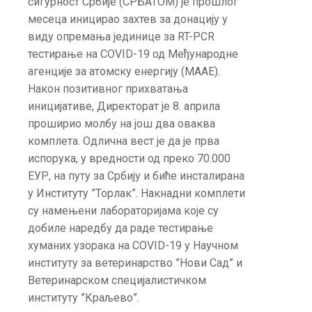
сигурност Србије (СРБАТОМ) је прошлог
месеца иницирао захтев за донацију у
виду опремања јединице за RT-PCR
тестирање на COVID-19 од Међународне
агенције за атомску енергију (МААЕ).
Након позитивног прихватања
иницијативе, Директорат је 8. априла
проширио молбу на још два оваква
комплета. Одлична вест је да је прва
испорука, у вредности од преко 70.000
ЕУР, на путу за Србију и биће инсталирана
у Институту ”Торлак”. Накнадни комплети
су намењени лабораторијама које су
добиле наредбу да раде тестирање
хуманих узорака на COVID-19 у Научном
институту за ветеринарство ”Нови Сад” и
Ветеринарском специјалистичком
институту ”Краљево”.