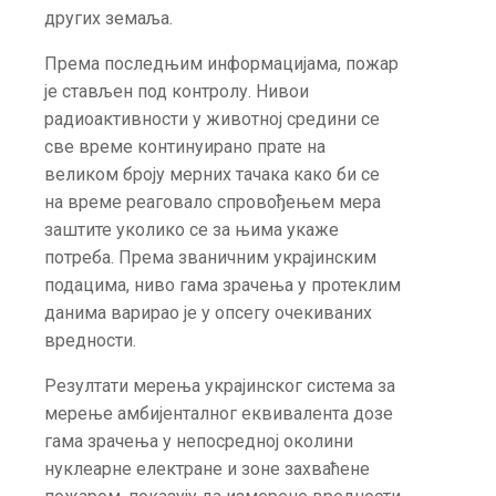
других земаља.
Према последњим информацијама, пожар
је стављен под контролу. Нивои
радиоактивности у животној средини се
све време континуирано прате на
великом броју мерних тачака како би се
на време реаговало спровођењем мера
заштите уколико се за њима укаже
потреба. Према званичним украјинским
подацима, ниво гама зрачења у протеклим
данима варирао је у опсегу очекиваних
вредности.
Резултати мерења украјинског система за
мерење амбијенталног еквивалента дозе
гама зрачења у непосредној околини
нуклеарне електране и зоне захваћене