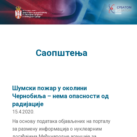
Саопштења
Шумски пожар у околини
Чернобиља – нема опасности од
радијације
15.4.2020.
На основу података објављених на порталу
за размену информација о нуклеарним
догађајима Међународне агенције за