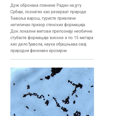
Дуж обронака планине Радан на југу
Србије, познатих као резерват природе
Ђавоља варош, туристе привлачи
нетипичан призор стенских формација.
Док локални митови препознају необичне
стубасте формације високе и по 15 метара
као дело ђавола, наука објашњава овај
природни феномен ерозијом.