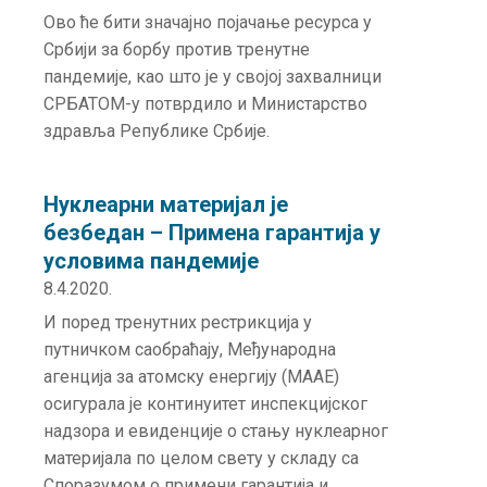
Ово ће бити значајно појачање ресурса у
Србији за борбу против тренутне
пандемије, као што је у својој захвалници
СРБАТОМ-у потврдило и Министарство
здравља Републике Србије.
Нуклеарни материјал је
безбедан – Примена гарантија у
условима пандемије
8.4.2020.
И поред тренутних рестрикција у
путничком саобраћају, Међународна
агенција за атомску енергију (МААЕ)
осигурала је континуитет инспекцијског
надзора и евиденције о стању нуклеарног
материјала по целом свету у складу са
Споразумом о примени гарантија и