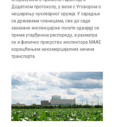
Додатном протоколу, у вези с Уговором о
неширењу нуклеарног оружја. У сарадњи
са државама чланицама, све до сада
заказане инспекцијске посете одвијају се
према утврђеном распореду, а разматра
се и физичко присуство инспектора МААЕ
коришћењем некомерцијалних начина
транспорта.