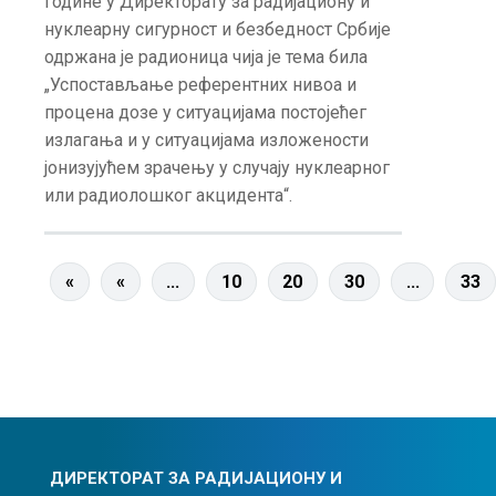
године у Директорату за радијациону и
нуклеарну сигурност и безбедност Србије
одржана је радионица чија је тема била
„Успостављање референтних нивоа и
процена дозе у ситуацијама постојећег
излагања и у ситуацијама изложености
јонизујућем зрачењу у случају нуклеарног
или радиолошког акцидента“.
«
«
...
10
20
30
...
33
ДИРЕКТОРАТ ЗА РАДИЈАЦИОНУ И