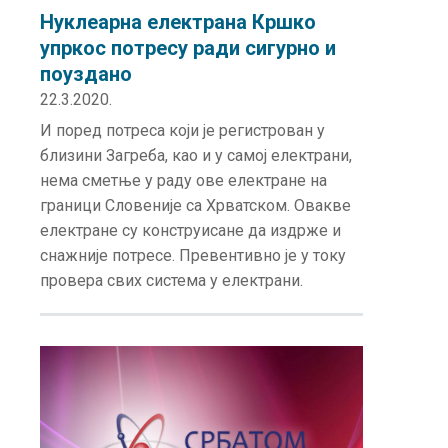
Нуклеарна електрана Кршко
упркос потресу ради сигурно и
поуздано
22.3.2020.
И поред потреса који је регистрован у
близини Загреба, као и у самој електрани,
нема сметње у раду ове електране на
граници Словеније са Хрватском. Овакве
електране су конструисане да издрже и
снажније потресе. Превентивно је у току
провера свих система у електрани.