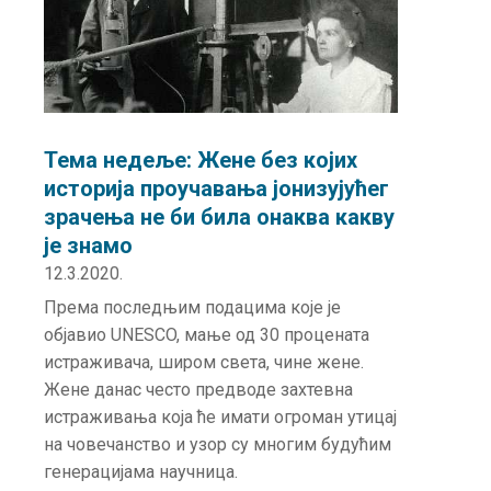
Тема недеље: Жене без којих
историја проучавања јонизујућег
зрачења не би била онаква какву
је знамо
12.3.2020.
Према последњим подацима које је
објавио UNESCO, мање од 30 процената
истраживача, широм света, чине жене.
Жене данас често предводе захтевна
истраживања која ће имати огроман утицај
на човечанство и узор су многим будућим
генерацијама научница.