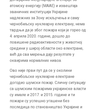
атомску енергију (MAAE) и извештаја
званичних институција Украјине
надлежних за Зону искључења и саму
чернобиљску нуклеарну електрану, нема
тврдњи да је због пожара који је горео од
4. априла 2020. године, дошло до
повишене радиоактивности у животној
средини у широј области око електране,
већ да сва мерења дају резултате у
оквирима нормалних нивоа.
Ово није први пут да се у околини
чернибољске нуклеарне електране
догодио шумски пожар. Сличну ситуацију
са шумским пожарима украјинске власти
су имале и 2017. и 2015. године и ти
пожари су успешно угашени без
последица по становништво Украјине и