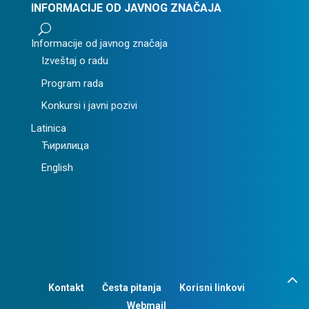
INFORMACIJE OD JAVNOG ZNAČAJA
U
Informacije od javnog značaja
Izveštaj o radu
Program rada
Konkursi i javni pozivi
Latinica
Ћирилица
English
Kontakt
Česta pitanja
Korisni linkovi
Webmail