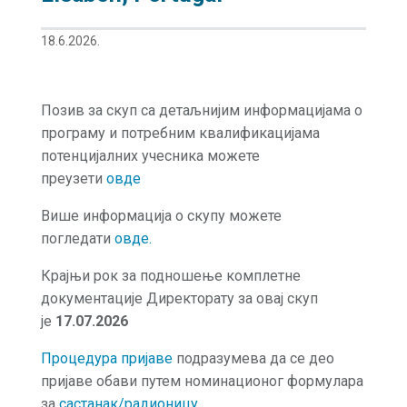
18.6.2026.
Позив за скуп са детаљнијим информацијама о
програму и потребним квалификацијама
потенцијалних учесника можете
преузети
овде
Више информација о скупу можете
погледати
о
вде.
Крајњи рок за подношење комплетне
документације Директорату за овај скуп
је
17.07.2026
Процедура пријаве
подразумева да се део
пријаве обави путем номинационог формулара
за
састанак/радионицу
.