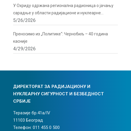
У Охриду одржана регионална радионица о јачању
сарадње у области радијационе и нуклеарне
5/26/2026
сигурности
Преносимо из „Политике“: Чернобиљ – 40 година
касније
4/29/2026
ДИРЕКТОРАТ ЗА РАДИЈАЦИОНУ И
НУКЛЕАРНУ СИГУРНОСТ И БЕЗБЕДНОСТ
СРБИЈЕ
Теразије бр.41а/IV
11103 Београд
Телефон: 011 455 0 500