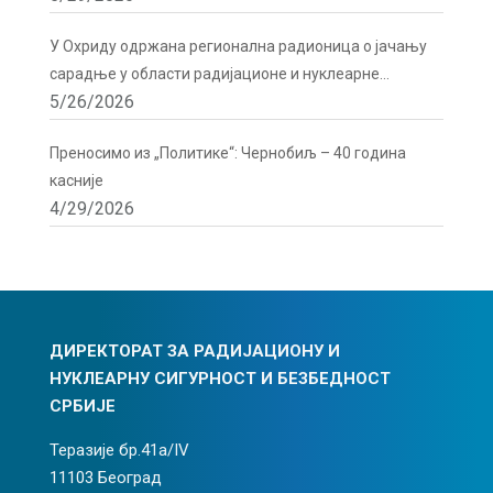
У Охриду одржана регионална радионица о јачању
сарадње у области радијационе и нуклеарне
5/26/2026
сигурности
Преносимо из „Политике“: Чернобиљ – 40 година
касније
4/29/2026
ДИРЕКТОРАТ ЗА РАДИЈАЦИОНУ И
НУКЛЕАРНУ СИГУРНОСТ И БЕЗБЕДНОСТ
СРБИЈЕ
Теразије бр.41а/IV
11103 Београд