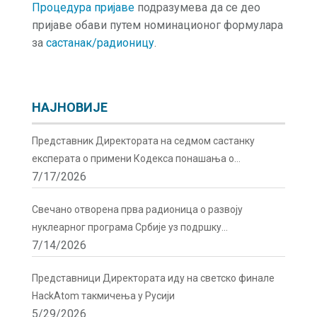
Процедура пријаве
подразумева да се део
пријаве обави путем номинационог формулара
за
састанак/радионицу
.
НАЈНОВИЈЕ
Представник Директората на седмом састанку
експерата о примени Кодекса понашања о
7/17/2026
сигурности и безбедности радиоактивних извора у
Бечу
Свечано отворена прва радионица о развоју
нуклеарног програма Србије уз подршку
7/14/2026
Директората
Представници Директората иду на светско финале
HackAtom такмичења у Русији
5/29/2026