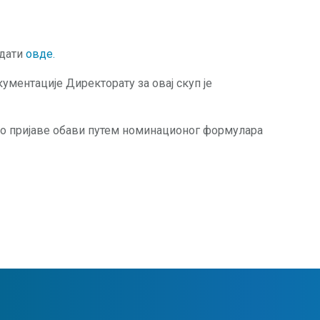
едати
о
вде
.
ментације Директорату за овај скуп је
о пријаве обави путем номинационог формулара