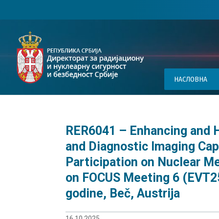
НАСЛОВНА
RER6041 – Enhancing and H
and Diagnostic Imaging Cap
Participation on Nuclear M
on FOCUS Meeting 6 (EVT25
godine, Beč, Austrija
16.10.2025.