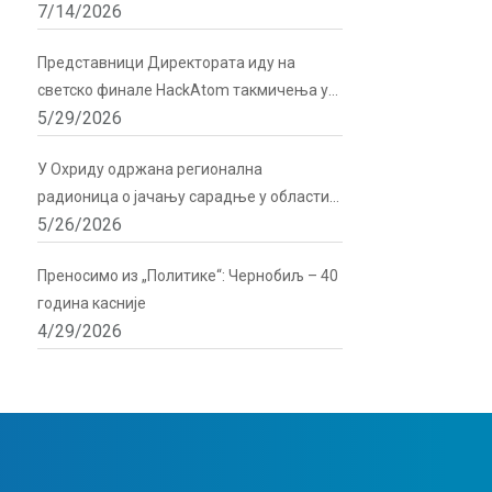
7/14/2026
подршку Директората
Представници Директората иду на
светско финале HackAtom такмичења у
5/29/2026
Русији
У Охриду одржана регионална
радионица о јачању сарадње у области
5/26/2026
радијационе и нуклеарне сигурности
Преносимо из „Политике“: Чернобиљ – 40
година касније
4/29/2026