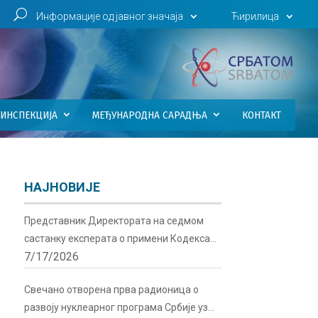
U
Информације од јавног значаја
Ћирилица
ИНСПЕКЦИЈА
МЕЂУНАРОДНА САРАДЊА
КОНТАКТ
НАЈНОВИЈЕ
Представник Директората на седмом
састанку експерата о примени Кодекса
7/17/2026
понашања о сигурности и безбедности
радиоактивних извора у Бечу
Свечано отворена прва радионица о
развоју нуклеарног програма Србије уз