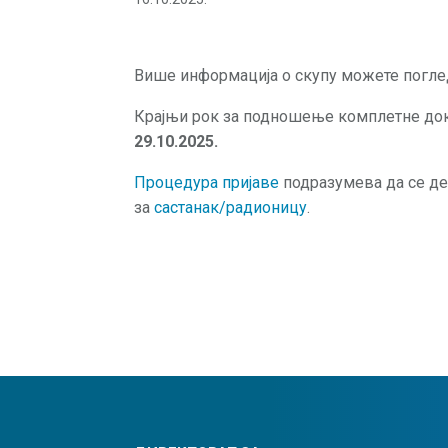
Више информација о скупу можете погл
Крајњи рок за подношење комплетне доку
29.10.2025.
Процедура пријаве
подразумева да се де
за
састанак/радионицу
.