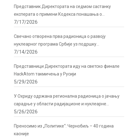
Представник Директората на седмом састанку
експерата о примени Кодекса понашања о
7/17/2026
сигурности и безбедности радиоактивних извора у
Бечу
Свечано отворена прва радионица о развоју
нуклеарног програма Србије уз подршку
7/14/2026
Директората
Представници Директората иду на светско финале
HackAtom такмичења у Русији
5/29/2026
У Охриду одржана регионална радионица о јачању
сарадње у области радијационе и нуклеарне
5/26/2026
сигурности
Преносимо из „Политике“: Чернобиљ – 40 година
касније