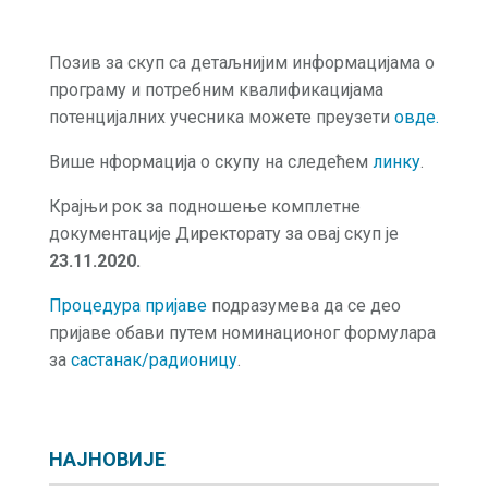
Позив за скуп са детаљнијим информацијама о
програму и потребним квалификацијама
потенцијалних учесника можете преузети
овде.
Више нформација о скупу на следећем
линку
.
Крајњи рок за подношење комплетне
документације Директорату за овај скуп је
23.11.2020.
Процедура пријаве
подразумева да се део
пријаве обави путем номинационог формулара
за
састанак/радионицу
.
НАЈНОВИЈЕ