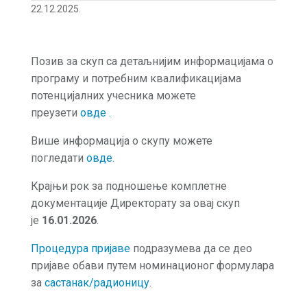
22.12.2025.
Позив за скуп са детаљнијим информацијама о
програму и потребним квалификацијама
потенцијалних учесника можете
преузети
овде .
Више информација о скупу можете
погледати
о
в
де
.
Крајњи рок за подношење комплетне
документације Директорату за овај скуп
је
16.01.2026
.
Процедура пријаве
подразумева да се део
пријаве обави путем номинационог формулара
за
састанак/радионицу
.