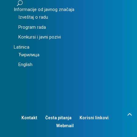
U
Informacije od javnog značaja
Izveštaj o radu
Program rada
Konkursi i javni pozivi
Latinica
Ћирилица
English
Kontakt
Česta pitanja
Korisni linkovi
Webmail