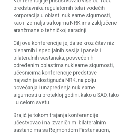
Konferenciji je prisustvovalo više od 1000
predstavnika regulatornih tela i vodećih
korporacija u oblasti nuklearne sigurnosti,
kao i zemalja sa kojima NRK ima zaključene
aranžmane o tehničkoj saradnji.
Cilj ove konferencije je, da se kroz čitav niz
plenarnih i specijalnih sesija i panela i
bilateralnih sastanaka, posvećenih
određenim oblastima nuklearne sigurnosti,
učesnicima konferencije predstave
najvažnija dostignuća NRK, na polju
povećanja i unapređenja nuklearne
sigurnosti u protekloj godini, kako u SAD, tako
i u celom svetu.
Brajić je tokom trajanja konferencije
učestvovao i na zvaničnim bilateralnim
sastancima sa Rejmondom Firstenauom,