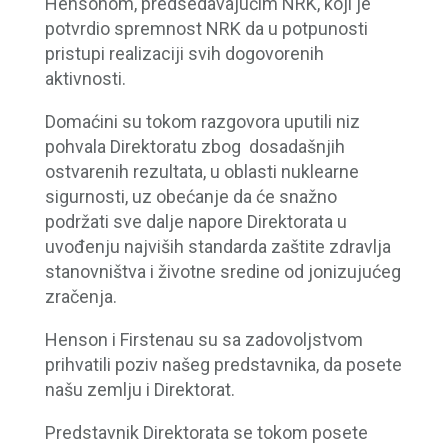
Hensonom, predsedavajućim NRK, koji je
potvrdio spremnost NRK da u potpunosti
pristupi realizaciji svih dogovorenih
aktivnosti.
Domaćini su tokom razgovora uputili niz
pohvala Direktoratu zbog dosadašnjih
ostvarenih rezultata, u oblasti nuklearne
sigurnosti, uz obećanje da će snažno
podržati sve dalje napore Direktorata u
uvođenju najviših standarda zaštite zdravlja
stanovništva i životne sredine od jonizujućeg
zračenja.
Henson i Firstenau su sa zadovoljstvom
prihvatili poziv našeg predstavnika, da posete
našu zemlju i Direktorat.
Predstavnik Direktorata se tokom posete