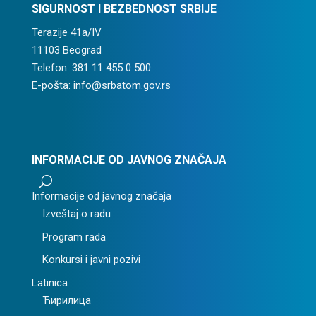
SIGURNOST I BEZBEDNOST SRBIJE
Terazije 41a/IV
11103 Beograd
Telefon: 381 11 455 0 500
E-pošta: info@srbatom.gov.rs
INFORMACIJE OD JAVNOG ZNAČAJA
U
Informacije od javnog značaja
Izveštaj o radu
Program rada
Konkursi i javni pozivi
Latinica
Ћирилица