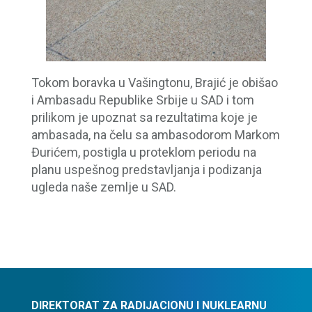
Tokom boravka u Vašingtonu, Brajić je obišao
i Ambasadu Republike Srbije u SAD i tom
prilikom je upoznat sa rezultatima koje je
ambasada, na čelu sa ambasodorom Markom
Đurićem, postigla u proteklom periodu na
planu uspešnog predstavljanja i podizanja
ugleda naše zemlje u SAD.
DIREKTORAT ZA RADIJACIONU I NUKLEARNU