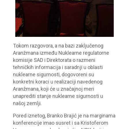
Tokom razgovora, a na bazi zaključenog
Aranžmana između Nuklearne regulatorne
komisije SAD i Direktorata o razmeni
tehničkih informacija i saradnji u oblasti
nuklearne sigurnosti, dogovoreni su
konkretni koraci u realizaciji navedenog
Aranžmana, koji će u značajnoj meri
unaprediti stanje nuklearne sigurnosti u
našoj zemlji.
Pored iznetog, Branko Brajić je na marginama
konferencije imao susret i sa Kristoferom