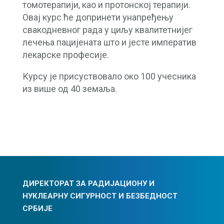
томотерапији, као и протонској терапији.
Овај курс ће допринети унапређењу
свакодневног рада у циљу квалитетнијег
лечења пацијената што и јесте императив
лекарске професије.
Курсу је присуствовало око 100 учесника
из више од 40 земаља.
ДИРЕКТОРАТ ЗА РАДИЈАЦИОНУ И
НУКЛЕАРНУ СИГУРНОСТ И БЕЗБЕДНОСТ
СРБИЈЕ