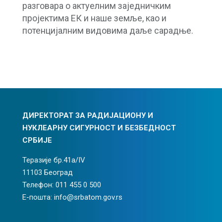
разговара о актуелним заједничким
пројектима ЕК и наше земље, као и
потенцијалним видовима даље сарадње.
ДИРЕКТОРАТ ЗА РАДИЈАЦИОНУ И
НУКЛЕАРНУ СИГУРНОСТ И БЕЗБЕДНОСТ
СРБИЈЕ
Теразије бр.41а/IV
11103 Београд
Телефон: 011 455 0 500
Е-пошта: info@srbatom.gov.rs