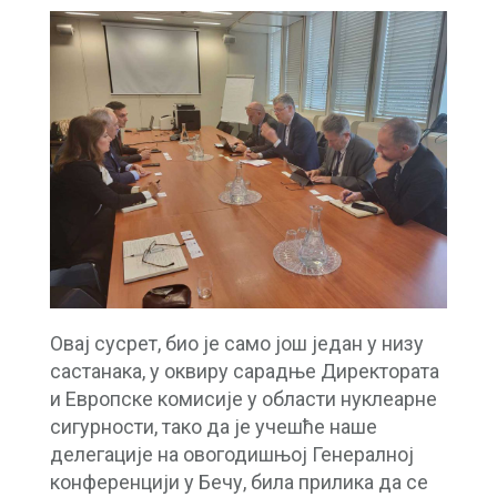
Овај сусрет, био је само још један у низу
састанака, у оквиру сарадње Директората
и Европске комисије у области нуклеарне
сигурности, тако да је учешће наше
делегације на овогодишњој Генералној
конференцији у Бечу, била прилика да се