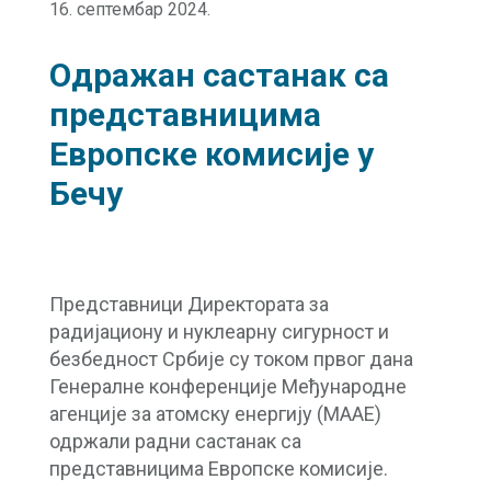
16. септембар 2024.
Одражан састанак са
представницима
Европске комисије у
Бечу
Представници Директората за
радијациону и нуклеарну сигурност и
безбедност Србије су током првог дана
Генералне конференције Међународне
агенције за атомску енергију (МААЕ)
одржали радни састанак са
представницима Европске комисије.