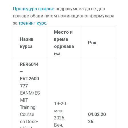
Процедура пријаве
подразумева да се део
пријаве обави путем номинационог формулара
за
тренинг курс.
Место и
Назив
време
Рок
курса
одржава
ња
RER6044
–
EVT2600
777
EANM/ES
MIT
19-20.
Training
март
Course
04.02
.20
2026.
on Dose-
26.
Беч,