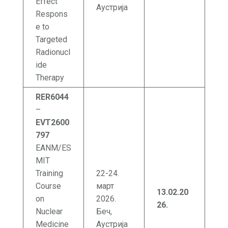
Effect
Аустрија
Respons
e to
Targeted
Radionucl
ide
Therapy
RER6044
–
EVT2600
797
EANM/ES
MIT
Training
22-24.
Course
март
13.02
.20
on
2026.
26
.
Nuclear
Беч,
Medicine
Аустрија