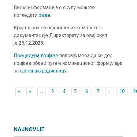
Више информација о скупу можете
погледати
о
в
де
.
Крајњи рок за подношење комплетне
документације Директорату за овај скуп
је
26.12.2025
.
Процедура пријаве
подразумева да се део
пријаве обави путем номинационог формулара
за
састанак/радионицу
.
«
«
...
3
4
5
6
7
...
10
2
NAJNOVIJE