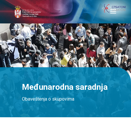
Međunarodna saradnja
Obaveštenja o skupovima