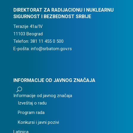
DIREKTORAT ZA RADIJACIONU I NUKLEARNU
SIGURNOST I BEZBEDNOST SRBIJE
Terazije 41a/IV
11103 Beograd
Telefon: 381 11 455 0 500
E-pošta: info@srbatom.gov.rs
INFORMACIJE OD JAVNOG ZNAČAJA
U
Informacije od javnog značaja
Izveštaj o radu
Program rada
Konkursi i javni pozivi
Latinica