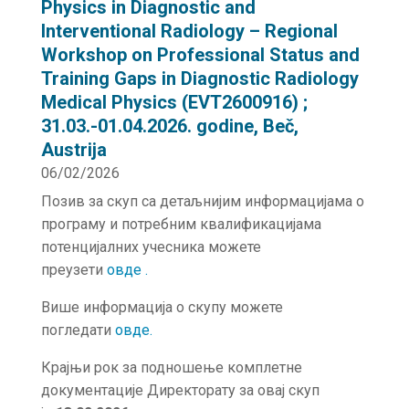
Physics in Diagnostic and
Interventional Radiology – Regional
Workshop on Professional Status and
Training Gaps in Diagnostic Radiology
Medical Physics (EVT2600916) ;
31.03.-01.04.2026. godine, Beč,
Austrija
06/02/2026
Позив за скуп са детаљнијим информацијама о
програму и потребним квалификацијама
потенцијалних учесника можете
преузети
овде .
Више информација о скупу можете
погледати
о
в
де.
Крајњи рок за подношење комплетне
документације Директорату за овај скуп