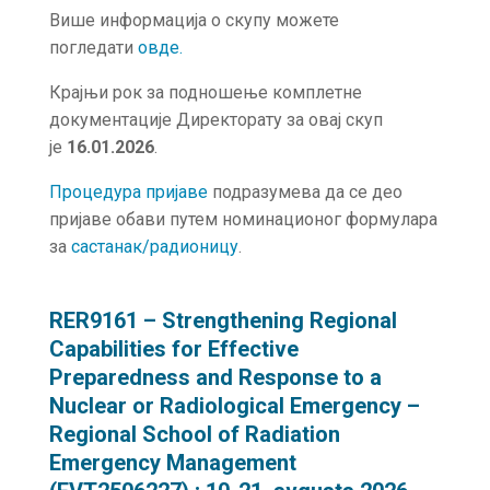
Више информација о скупу можете
погледати
о
в
де
.
Крајњи рок за подношење комплетне
документације Директорату за овај скуп
је
16.01.2026
.
Процедура пријаве
подразумева да се део
пријаве обави путем номинационог формулара
за
састанак/радионицу
.
RER9161 – Strengthening Regional
Capabilities for Effective
Preparedness and Response to a
Nuclear or Radiological Emergency –
Regional School of Radiation
Emergency Management