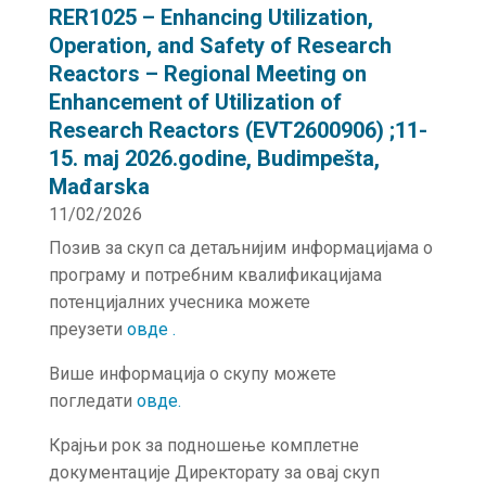
RER1025 – Enhancing Utilization,
Operation, and Safety of Research
Reactors – Regional Meeting on
Enhancement of Utilization of
Research Reactors (EVT2600906) ;11-
15. maj 2026.godine, Budimpešta,
Mađarska
11/02/2026
Позив за скуп са детаљнијим информацијама о
програму и потребним квалификацијама
потенцијалних учесника можете
преузети
о
в
де .
Више информација о скупу можете
погледати
о
в
де.
Крајњи рок за подношење комплетне
документације Директорату за овај скуп