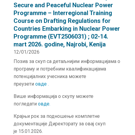
Secure and Peaceful Nuclear Power
Programme – Interregional Training
Course on Drafting Regulations for
Countries Embarking in Nuclear Power
Programme (EVT2506031) ; 02-14.
mart 2026. godine, Najrobi, Kenija
12/01/2026
Позив за скуп са детаљнијим информацијама о
програму и потребним квалификацијама
потенцијалних учесника можете
преузети
овде
.
Више информација о скупу можете
погледати
о
в
де.
Крајњи рок за подношење комплетне
документације Директорату за овај скуп
је 15.01.2026.