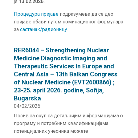
је
13.02.2026.
Процедура пријаве
подразумева да се део
пријаве обави путем номинационог формулара
за
састанак/радионицу
.
RER6044 – Strengthening Nuclear
Medicine Diagnostic Imaging and
Therapeutic Services in Europe and
Central Asia – 13th Balkan Congress
of Nuclear Medicine (EVT2600866) ;
23-25. april 2026. godine, Sofija,
Bugarska
04/02/2026
Позив за скуп са детаљнијим информацијама о
програму и потребним квалификацијама
потенцијалних учесника можете