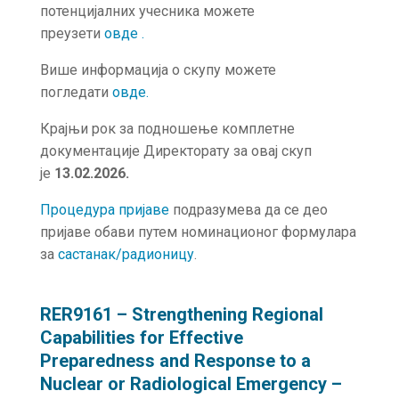
потенцијалних учесника можете
преузети
овде .
Више информација о скупу можете
погледати
о
в
де
.
Крајњи рок за подношење комплетне
документације Директорату за овај скуп
је
13.02.2026.
Процедура пријаве
подразумева да се део
пријаве обави путем номинационог формулара
за
састанак/радионицу
.
RER9161 – Strengthening Regional
Capabilities for Effective
Preparedness and Response to a
Nuclear or Radiological Emergency –