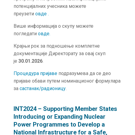
потенцијалних учесника можете
преузети
овде .
Више информација о скупу можете
погледати
о
в
де
.
Крајњи рок за подношење комплетне
документације Директорату за овај скуп
је
30.01.2026
.
Процедура пријаве
подразумева да се део
пријаве обави путем номинационог формулара
за
састанак/радионицу
.
INT2024 – Supporting Member States
Introducing or Expanding Nuclear
Power Programmes to Develop a
National Infrastructure for a Safe,