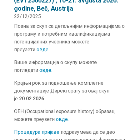
(EVT2506227) ; 10-21. avgusta 2026.
godine, Beč, Austrija
22/12/2025
Позив за скуп са детаљнијим информацијама о
програму и потребним квалификацијама
потенцијалних учесника можете
преузети
овде
.
Више информација о скупу можете
погледати
о
в
де.
Крајњи рок за подношење комплетне
документације Директорату за овај скуп
је
20.02.2026
.
OEH (Occupational exposure history) образац
можете преузети
овде.
Процедура пријаве
подразумева да се део
пријаве обави путем номинационог формулара