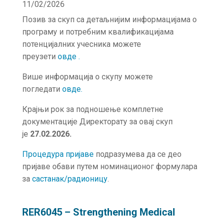
11/02/2026
Позив за скуп са детаљнијим информацијама о
програму и потребним квалификацијама
потенцијалних учесника можете
преузети
овде .
Више информација о скупу можете
погледати
о
в
де.
Крајњи рок за подношење комплетне
документације Директорату за овај скуп
је
27.02.2026.
Процедура пријаве
подразумева да се део
пријаве обави путем номинационог формулара
за
састанак/радионицу
.
RER6045 – Strengthening Medical