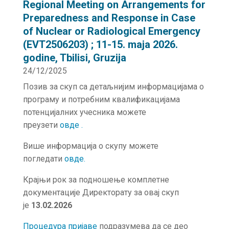
Regional Meeting on Arrangements for
Preparedness and Response in Case
of Nuclear or Radiological Emergency
(EVT2506203) ; 11-15. maja 2026.
godine, Tbilisi, Gruzija
24/12/2025
Позив за скуп са детаљнијим информацијама о
програму и потребним квалификацијама
потенцијалних учесника можете
преузети
овде .
Више информација о скупу можете
погледати
о
в
де
.
Крајњи рок за подношење комплетне
документације Директорату за овај скуп
је
13.02.2026
Процедура пријаве
подразумева да се део