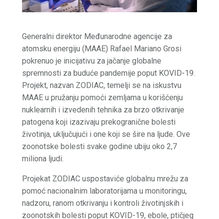
Generalni direktor Međunarodne agencije za
atomsku energiju (MAAE) Rafael Mariano Grosi
pokrenuo je inicijativu za jačanje globalne
spremnosti za buduće pandemije poput KOVID-19.
Projekt, nazvan ZODIAC, temelji se na iskustvu
MAAE u pružanju pomoći zemljama u korišćenju
nuklearnih i izvedenih tehnika za brzo otkrivanje
patogena koji izazivaju prekogranične bolesti
životinja, uključujući i one koji se šire na ljude. Ove
zoonotske bolesti svake godine ubiju oko 2,7
miliona ljudi.
Projekat ZODIAC uspostaviće globalnu mrežu za
pomoć nacionalnim laboratorijama u monitoringu,
nadzoru, ranom otkrivanju i kontroli životinjskih i
zoonotskih bolesti poput KOVID-19, ebole, ptičjeg