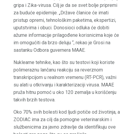
gripa i Zika-virusa. Cilj je da se svet bolje pripremi
za buduće epidemije. „Države članice će imati
pristup opremi, tehnološkim paketima, ekspertizi,
uputstvima i obuci. Donosioci odluka će dobiti
ažurne informacije prilagođene korisnicima koje će
im omogućiti da brzo deluju “, rekao je Grosi na
sastanku Odbora guvernera MAAE.
Nuklearne tehnike, kao što su testovi koji koriste
polimeraznu lančanu reakciju sa reverznom
transkripcijom u realnom vremenu (RT-PCR), važni
su alati u otkrivanju i karakterizaciji virusa. MAAE
pruža hitnu pomoć u oko 120 zemalja u korišćenju
takvih brzih testova.
Oko 70% svih bolesti kod ljudi potiče od životinja, a
ZODIAC ima za cilj da pomogne veterinarskim i
službenicima za javno zdravlje da identifikuju ove