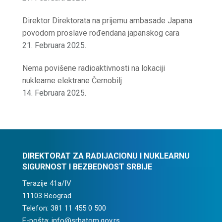
Direktor Direktorata na prijemu ambasade Japana
povodom proslave rođendana japanskog cara
21. Februara 2025.
Nema povišene radioaktivnosti na lokaciji
nuklearne elektrane Černobilj
14. Februara 2025.
DIREKTORAT ZA RADIJACIONU I NUKLEARNU
SIGURNOST I BEZBEDNOST SRBIJE
Terazije 41a/IV
11103 Beograd
Telefon: 381 11 455 0 500
E-pošta: info@srbatom.gov.rs