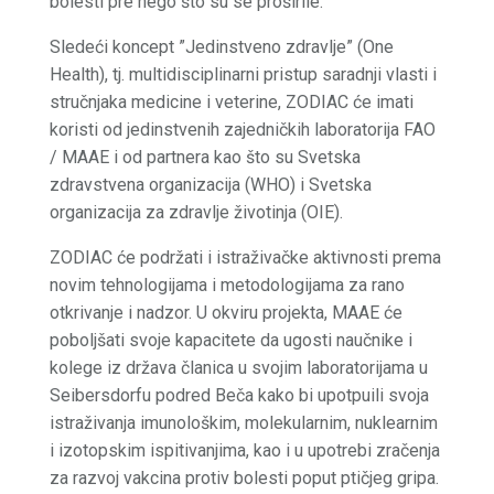
bolesti pre nego što su se proširile.
Sledeći koncept ”Jedinstveno zdravlje” (One
Health), tj. multidisciplinarni pristup saradnji vlasti i
stručnjaka medicine i veterine, ZODIAC će imati
koristi od jedinstvenih zajedničkih laboratorija FAO
/ MAAE i od partnera kao što su Svetska
zdravstvena organizacija (WHO) i Svetska
organizacija za zdravlje životinja (OIE).
ZODIAC će podržati i istraživačke aktivnosti prema
novim tehnologijama i metodologijama za rano
otkrivanje i nadzor. U okviru projekta, MAAE će
poboljšati svoje kapacitete da ugosti naučnike i
kolege iz država članica u svojim laboratorijama u
Seibersdorfu podred Beča kako bi upotpuili svoja
istraživanja imunološkim, molekularnim, nuklearnim
i izotopskim ispitivanjima, kao i u upotrebi zračenja
za razvoj vakcina protiv bolesti poput ptičjeg gripa.