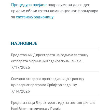
Процедура пријаве
подразумева да се део
пријаве обави путем номинационог формулара
за
састанак/радионицу
.
НАЈНОВИЈЕ
Представник Директората на седмом састанку
експерата о примени Кодекса понашања о
7/17/2026
сигурности и безбедности радиоактивних извора у
Бечу
Свечано отворена прва радионица о развоју
нуклеарног програма Србије уз подршку
7/14/2026
Директората
Представници Директората иду на светско финале
HackAtom такмичења у Русији