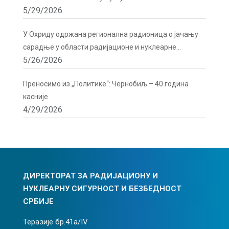
5/29/2026
У Охриду одржана регионална радионица о јачању
сарадње у области радијационе и нуклеарне
5/26/2026
сигурности
Преносимо из „Политике“: Чернобиљ – 40 година
касније
4/29/2026
ДИРЕКТОРАТ ЗА РАДИЈАЦИОНУ И
НУКЛЕАРНУ СИГУРНОСТ И БЕЗБЕДНОСТ
СРБИЈЕ
Теразије бр.41а/IV