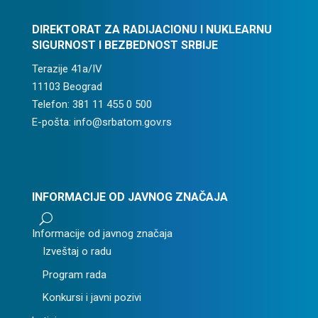
DIREKTORAT ZA RADIJACIONU I NUKLEARNU
SIGURNOST I BEZBEDNOST SRBIJE
Terazije 41a/IV
11103 Beograd
Telefon: 381 11 455 0 500
E-pošta: info@srbatom.gov.rs
INFORMACIJE OD JAVNOG ZNAČAJA
U
Informacije od javnog značaja
Izveštaj o radu
Program rada
Konkursi i javni pozivi