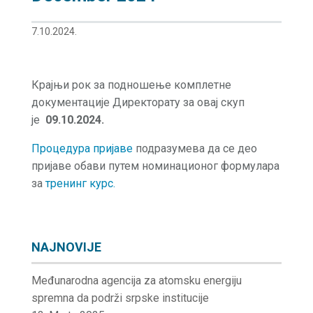
7.10.2024.
Крајњи рок за подношење комплетне
документације Директорату за овај скуп
је
09.10.2024.
Процедура пријаве
подразумева да се део
пријаве обави путем номинационог формулара
за
тренинг курс.
NAJNOVIJE
Međunarodna agencija za atomsku energiju
spremna da podrži srpske institucije