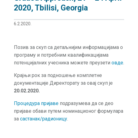
2020, Tbilisi, Georgia
6.2.2020.
Позив за скуп са детаљнијим информацијама о
програму и потребним квалификацијама
потенцијалних учесника можете преузети
овде
.
Крајњи рок за подношење комплетне
документације Директорату за овај скуп је
20.02.2020.
Процедура пријаве
подразумева да се део
пријаве обави путем номинационог формулара
за
састанак/радионицу
.