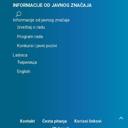
INFORMACIJE OD JAVNOG ZNAČAJA
U
Informacije od javnog značaja
Izveštaj o radu
Program rada
Konkursi i javni pozivi
Latinica
Ћирилица
English
Kontakt
Česta pitanja
Korisni linkovi