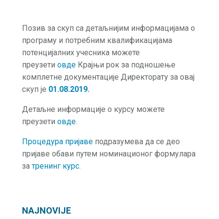
Позив за скуп са детаљнијим информацијама о
програму и потребним квалификацијама
потенцијалних учесника можете
преузети
овде
Крајњи рок за подношење
комплетне документације Директорату за овај
скуп је
01.08.2019
.
Детаљне информације о курсу можете
преузети
овде
.
Процедура пријаве
подразумева да се део
пријаве обави путем номинационог формулара
за
тренинг курс
.
NAJNOVIJE