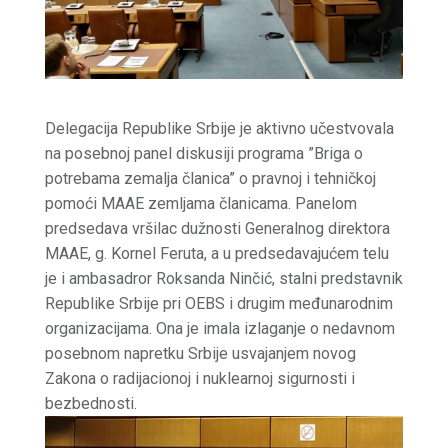
Delegacija Republike Srbije je aktivno učestvovala
na posebnoj panel diskusiji programa ”Briga o
potrebama zemalja članica” o pravnoj i tehničkoj
pomoći MAAE zemljama članicama. Panelom
predsedava vršilac dužnosti Generalnog direktora
MAAE, g. Kornel Feruta, a u predsedavajućem telu
je i ambasadror Roksanda Ninčić, stalni predstavnik
Republike Srbije pri OEBS i drugim međunarodnim
organizacijama. Ona je imala izlaganje o nedavnom
posebnom napretku Srbije usvajanjem novog
Zakona o radijacionoj i nuklearnoj sigurnosti i
bezbednosti.