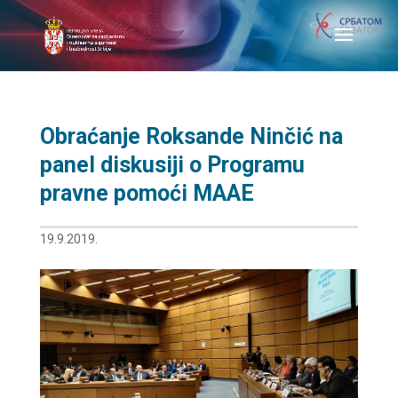
Obraćanje Roksande Ninčić na
panel diskusiji o Programu
pravne pomoći MAAE
19.9.2019.