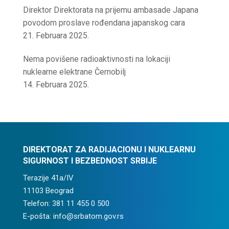
Direktor Direktorata na prijemu ambasade Japana
povodom proslave rođendana japanskog cara
21. Februara 2025.
Nema povišene radioaktivnosti na lokaciji
nuklearne elektrane Černobilj
14. Februara 2025.
DIREKTORAT ZA RADIJACIONU I NUKLEARNU
SIGURNOST I BEZBEDNOST SRBIJE
Terazije 41a/IV
11103 Beograd
Telefon: 381 11 455 0 500
E-pošta: info@srbatom.gov.rs