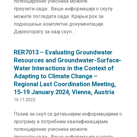
потенцијалних учесника можете
преузети овде . Више информација о скупу
можете погледати овде. Крајњи рок за
подношење комплетне документације
Директорату за овај скуп...
RER7013 – Evaluating Groundwater
Resources and Groundwater-Surface-
Water Interactions in the Context of
Adapting to Climate Change –
Regional Last Coordination Meeting,
15-19 January 2024, Vienna, Austria
16.11.2023.
Позив за скуп са детаљнијим информацијама о
програму и потребним квалификацијама
потенцијалних учесника можете
преузети овде . Више информација о скупу