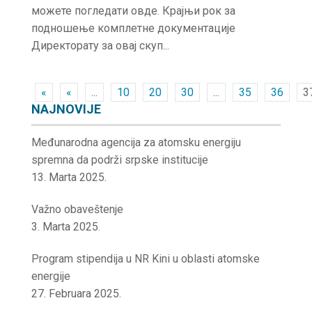
можете погледати овде. Крајњи рок за
подношење комплетне документације
Директорату за овај скуп...
«
«
...
10
20
30
...
35
36
3
NAJNOVIJE
Međunarodna agencija za atomsku energiju
spremna da podrži srpske institucije
13. Marta 2025.
Važno obaveštenje
3. Marta 2025.
Program stipendija u NR Kini u oblasti atomske
energije
27. Februara 2025.