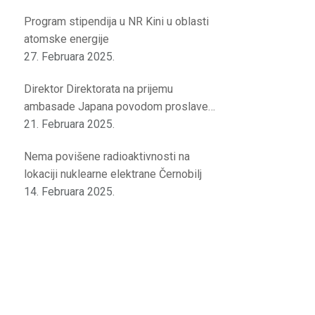
Program stipendija u NR Kini u oblasti
atomske energije
27. Februara 2025.
Direktor Direktorata na prijemu
ambasade Japana povodom proslave
rođendana japanskog cara
21. Februara 2025.
Nema povišene radioaktivnosti na
lokaciji nuklearne elektrane Černobilj
14. Februara 2025.