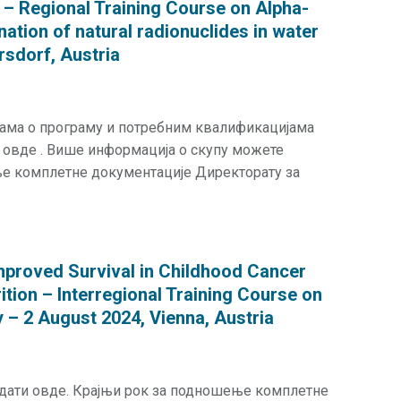
n – Regional Training Course on Alpha-
ation of natural radionuclides in water
rsdorf, Austria
јама о програму и потребним квалификацијама
 овде . Више информација о скупу можете
ње комплетне документације Директорату за
mproved Survival in Childhood Cancer
ition – Interregional Training Course on
 – 2 August 2024, Vienna, Austria
дати овде. Крајњи рок за подношење комплетне