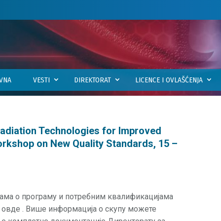
VNA
VESTI
DIREKTORAT
LICENCE I OVLAŠĆENJA
adiation Technologies for Improved
orkshop on New Quality Standards, 15 –
јама о програму и потребним квалификацијама
 овде . Више информација о скупу можете