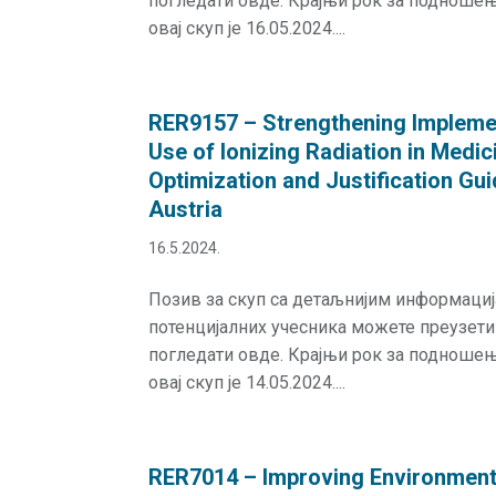
погледати овде. Крајњи рок за подноше
овај скуп је 16.05.2024....
RER9157 – Strengthening Implemen
Use of Ionizing Radiation in Medi
Optimization and Justification Gui
Austria
16.5.2024.
Позив за скуп са детаљнијим информаци
потенцијалних учесника можете преузети
погледати овде. Крајњи рок за подноше
овај скуп је 14.05.2024....
RER7014 – Improving Environment