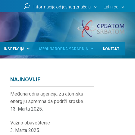
U
Informacije od javnog značaja
Latinica
INSPEKCIJA
MEĐUNARODNA SARADNJA
KONTAKT
NAJNOVIJE
Međunarodna agencija za atomsku
energiju spremna da podrži srpske
institucije
13. Marta 2025.
Važno obaveštenje
3. Marta 2025.