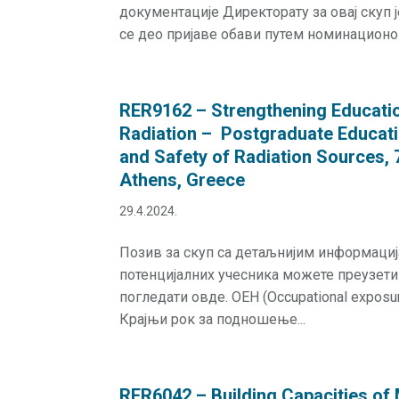
документације Директорату за овај скуп 
се део пријаве обави путем номинационог
RER9162 – Strengthening Education
Radiation – Postgraduate Educati
and Safety of Radiation Sources, 
Athens, Greece
29.4.2024.
Позив за скуп са детаљнијим информаци
потенцијалних учесника можете преузети
погледати овде. OEH (Occupational exposu
Крајњи рок за подношење...
RER6042 – Building Capacities of 