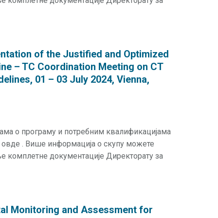
ње комплетне документације Директорату за
tation of the Justified and Optimized
cine – TC Coordination Meeting on CT
delines, 01 – 03 July 2024, Vienna,
јама о програму и потребним квалификацијама
 овде . Више информација о скупу можете
ње комплетне документације Директорату за
al Monitoring and Assessment for