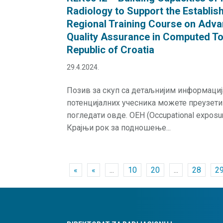
Radiology to Support the Establi
Regional Training Course on Ad
Quality Assurance in Computed To
Republic of Croatia
29.4.2024.
Позив за скуп са детаљнијим информаци
потенцијалних учесника можете преузети
погледати овде. OEH (Occupational exposu
Крајњи рок за подношење...
«
«
...
10
20
...
28
2