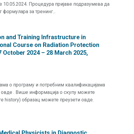
је 10.05.2024. Процедура пријаве подразумева да
 формулара за тренинг...
 and Training Infrastructure in
onal Course on Radiation Protection
7 October 2024 – 28 March 2025,
јама о програму и потребним квалификацијама
 овде . Више информација о скупу можете
re history) образац можете преузети овде.
Medical Physicists in Diagnostic