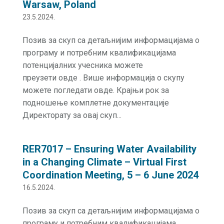
Warsaw, Poland
23.5.2024.
Позив за скуп са детаљнијим информацијама о
програму и потребним квалификацијама
потенцијалних учесника можете
преузети овде . Више информација о скупу
можете погледати овде. Крајњи рок за
подношење комплетне документације
Директорату за овај скуп...
RER7017 – Ensuring Water Availability
in a Changing Climate – Virtual First
Coordination Meeting, 5 – 6 June 2024
16.5.2024.
Позив за скуп са детаљнијим информацијама о
програму и потребним квалификацијама