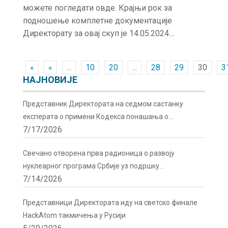
можете погледати овде. Крајњи рок за
подношење комплетне документације
Директорату за овај скуп је 14.05.2024....
«
«
...
10
20
...
28
29
30
3
НАЈНОВИЈЕ
Представник Директората на седмом састанку
експерата о примени Кодекса понашања о
7/17/2026
сигурности и безбедности радиоактивних извора у
Бечу
Свечано отворена прва радионица о развоју
нуклеарног програма Србије уз подршку
7/14/2026
Директората
Представници Директората иду на светско финале
HackAtom такмичења у Русији