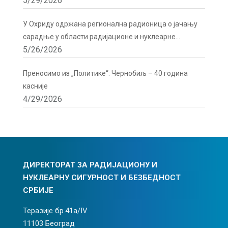
5/29/2026
У Охриду одржана регионална радионица о јачању
сарадње у области радијационе и нуклеарне
5/26/2026
сигурности
Преносимо из „Политике“: Чернобиљ – 40 година
касније
4/29/2026
ДИРЕКТОРАТ ЗА РАДИЈАЦИОНУ И
НУКЛЕАРНУ СИГУРНОСТ И БЕЗБЕДНОСТ
СРБИЈЕ
Теразије бр.41а/IV
11103 Београд