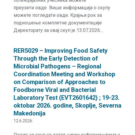
потенцијалних учесника можете
преузети овде Више информација о скупу
можете погледати овде. Крајњи рок за
подношење комплетне документације
Директорату за овај скуп је 13.07.2026....
RER5029 – Improving Food Safety
Through the Early Detection of
Microbial Pathogens – Regional
Coordination Meeting and Workshop
on Comparison of Approaches to
Foodborne Viral and Bacterial
Laboratory Test (EVT2601642) ; 19-23.
oktobar 2026. godine, Skoplje, Severna
Makedonija
12.6.2026.
Позив за скуп са детаљнијим информацијама о