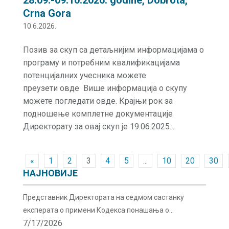
28.09.-09.10.2026. godine, Dobrota,
Crna Gora
10.6.2026.
Позив за скуп са детаљнијим информацијама о
програму и потребним квалификацијама
потенцијалних учесника можете
преузети овде Више информација о скупу
можете погледати овде. Крајњи рок за
подношење комплетне документације
Директорату за овај скуп је 19.06.2025...
«
1
2
3
4
5
...
10
20
30
НАЈНОВИЈЕ
Представник Директората на седмом састанку
експерата о примени Кодекса понашања о
7/17/2026
сигурности и безбедности радиоактивних извора у