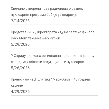
Бечу
Свечано отворена прва радионица о развоју
нуклеарног програма Србије уз подршку
7/14/2026
Директората
Представници Директората иду на светско финале
HackAtom такмичења у Русији
5/29/2026
У Охриду одржана регионална радионица о јачању
сарадње у области радијационе и нуклеарне
5/26/2026
сигурности
Преносимо из „Политике“: Чернобиљ – 40 година
касније
4/29/2026