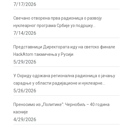
7/17/2026
сигурности и безбедности радиоактивних извора у
Бечу
Свечано отворена прва радионица о развоју
нуклеарног програма Србије уз подршку
7/14/2026
Директората
Представници Директората иду на светско финале
HackAtom такмичења у Русији
5/29/2026
У Охриду одржана регионална радионица о јачању
сарадње у области радијационе и нуклеарне
5/26/2026
сигурности
Преносимо из „Политике“: Чернобиљ – 40 година
касније
4/29/2026