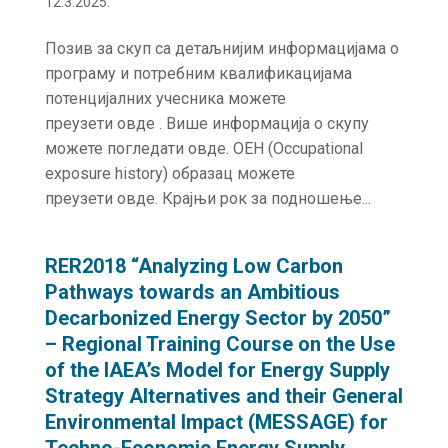
12.3.2025.
Позив за скуп са детаљнијим информацијама о
програму и потребним квалификацијама
потенцијалних учесника можете
преузети овде . Више информација о скупу
можете погледати овде. OEH (Occupational
exposure history) образац можете
преузети овде. Крајњи рок за подношење...
RER2018 “Analyzing Low Carbon
Pathways towards an Ambitious
Decarbonized Energy Sector by 2050”
– Regional Training Course on the Use
of the IAEA’s Model for Energy Supply
Strategy Alternatives and their General
Environmental Impact (MESSAGE) for