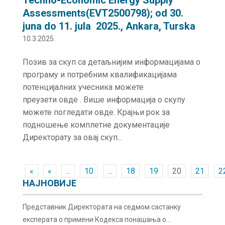
Techno-Economic Energy Supply
Assessments(EVT2500798); od 30.
juna do 11. jula 2025., Ankara, Turska
10.3.2025.
Позив за скуп са детаљнијим информацијама о
програму и потребним квалификацијама
потенцијалних учесника можете
преузети овде . Више информација о скупу
можете погледати овде. Крајњи рок за
подношење комплетне документације
Директорату за овај скуп...
«
«
...
10
...
18
19
20
21
2
НАЈНОВИЈЕ
Представник Директората на седмом састанку
експерата о примени Кодекса понашања о