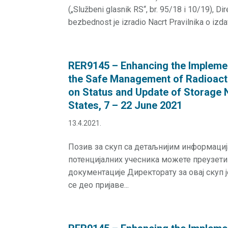
(„Službeni glasnik RS“, br. 95/18 i 10/19), Dir
bezbednost je izradio Nacrt Pravilnika o izdav
RER9145 – Enhancing the Impleme
the Safe Management of Radioact
on Status and Update of Storage 
States, 7 – 22 June 2021
13.4.2021.
Позив за скуп са детаљнијим информаци
потенцијалних учесника можете преузет
документације Директорату за овај скуп 
се део пријаве...