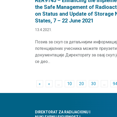
RER9145 – Enhancing the Impleme
the Safe Management of Radioact
on Status and Update of Storage 
States, 7 – 22 June 2021
13.4.2021.
Позив за скуп са детаљнијим информаци
потенцијалних учесника можете преузет
документације Директорату за овај скуп 
се део...
«
«
...
10
20
30
...
9
DIREKTORAT ZA RADIJACIONU I