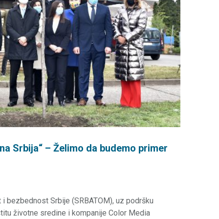
a Srbija“ – Želimo da budemo primer
ost i bezbednost Srbije (SRBATOM), uz podršku
štitu životne sredine i kompanije Color Media