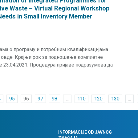
ntation of Integrated Programmes for
ive Waste – Virtual Regional Workshop
Needs in Small Inventory Member
јама о програму и потребним квалификацијама
и овде. Крајњи рок за подношење комплетне
је 23.04.2021. Процедура пријаве подразумева да
4
95
96
97
98
...
110
120
130
...
INFORMACIJE OD JAVNOG