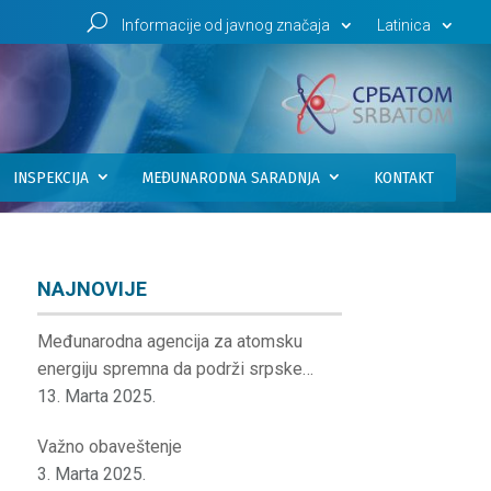
U
Informacije od javnog značaja
Latinica
INSPEKCIJA
MEĐUNARODNA SARADNJA
KONTAKT
NAJNOVIJE
Međunarodna agencija za atomsku
energiju spremna da podrži srpske
institucije
13. Marta 2025.
Važno obaveštenje
3. Marta 2025.