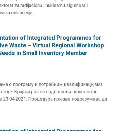
ektorat za radijacionu i nuklearnu sigurnost i
anju ovlašćenja...
ntation of Integrated Programmes for
ive Waste – Virtual Regional Workshop
Needs in Small Inventory Member
јама о програму и потребним квалификацијама
и овде. Крајњи рок за подношење комплетне
је 23.04.2021. Процедура пријаве подразумева да