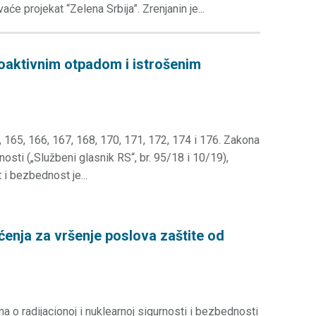
 projekat “Zelena Srbija”. Zrenjanin je...
ioaktivnim otpadom i istrošenim
4, 165, 166, 167, 168, 170, 171, 172, 174 i 176. Zakona
nosti („Službeni glasnik RS“, br. 95/18 i 10/19),
 i bezbednost je...
ćenja za vršenje poslova zaštite od
na o radijacionoj i nuklearnoj sigurnosti i bezbednosti