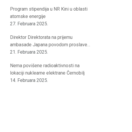
Program stipendija u NR Kini u oblasti
atomske energije
27. Februara 2025.
Direktor Direktorata na prijemu
ambasade Japana povodom proslave
rođendana japanskog cara
21. Februara 2025.
Nema povišene radioaktivnosti na
lokaciji nuklearne elektrane Černobilj
14. Februara 2025.