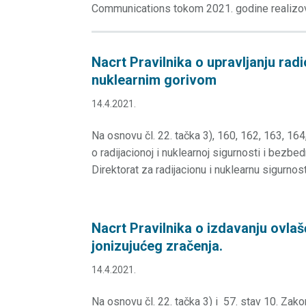
Communications tokom 2021. godine realizovaće
Nacrt Pravilnika o upravljanju rad
nuklearnim gorivom
14.4.2021.
Na osnovu čl. 22. tačka 3), 160, 162, 163, 16
o radijacionoj i nuklearnoj sigurnosti i bezbed
Direktorat za radijacionu i nuklearnu sigurnost
Nacrt Pravilnika o izdavanju ovlaš
jonizujućeg zračenja.
14.4.2021.
Na osnovu čl. 22. tačka 3) i 57. stav 10. Zako