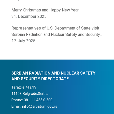
Merry Christmas and Happy New Year
31. December 2025.
Representatives of U.S. Department of State visit
Serbian Radiation and Nuclear Safety and Security
Directorate
17. July 2025.
SERBIAN RADIATION AND NUCLEAR SAFETY
AND SECURITY DIRECTORATE
Terazije 41a/IV
11103 Belgrade,Serbia
Phone: 381 11 455 0 500
Email: info@srbatom.gov.rs