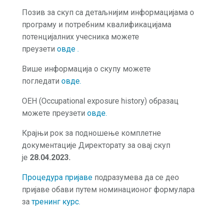
Позив за скуп са детаљнијим информацијама о
програму и потребним квалификацијама
потенцијалних учесника можете
преузети
овде .
Више информација о скупу можете
погледати
овде
.
OEH (Occupational exposure history) образац
можете преузети
овде.
Крајњи рок за подношење комплетне
документације Директорату за овај скуп
је
28.04.2023.
Процедура пријаве
подразумева да се део
пријаве обави путем номинационог формулара
за
тренинг курс.