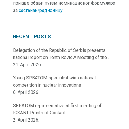
пријаве обави путем номинационог формулара
за
састанак/радионицу
.
RECENT POSTS
Delegation of the Republic of Serbia presents
national report on Tenth Review Meeting of the
Contracting Parties to the Convention on Nuclear
21. April 2026.
Safety
Young SRBATOM specialist wins national
competition in nuclear innovations
6. April 2026.
SRBATOM representative at first meeting of
ICSANT Points of Contact
2. April 2026.