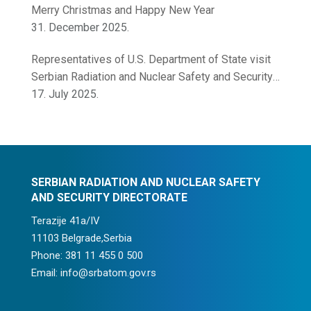
Merry Christmas and Happy New Year
31. December 2025.
Representatives of U.S. Department of State visit
Serbian Radiation and Nuclear Safety and Security
Directorate
17. July 2025.
SERBIAN RADIATION AND NUCLEAR SAFETY
AND SECURITY DIRECTORATE
Terazije 41a/IV
11103 Belgrade,Serbia
Phone: 381 11 455 0 500
Email: info@srbatom.gov.rs