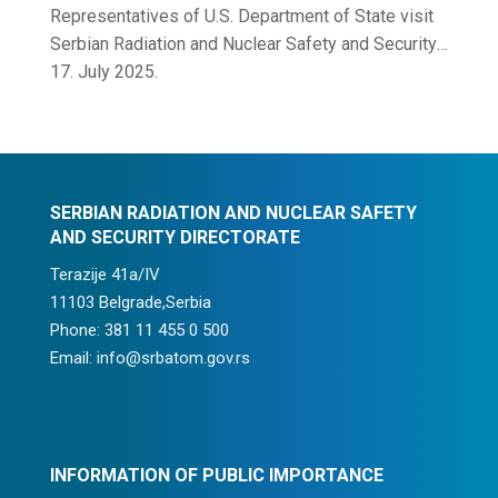
Representatives of U.S. Department of State visit
Serbian Radiation and Nuclear Safety and Security
Directorate
17. July 2025.
SERBIAN RADIATION AND NUCLEAR SAFETY
AND SECURITY DIRECTORATE
Terazije 41a/IV
11103 Belgrade,Serbia
Phone: 381 11 455 0 500
Email: info@srbatom.gov.rs
INFORMATION OF PUBLIC IMPORTANCE