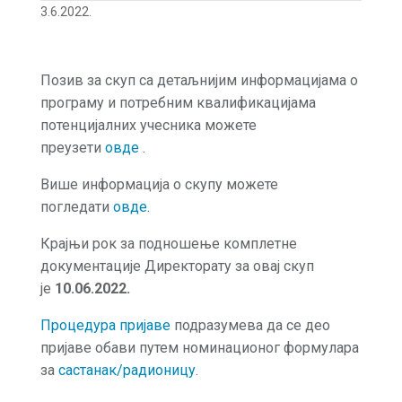
3.6.2022.
Позив за скуп са детаљнијим информацијама о
програму и потребним квалификацијама
потенцијалних учесника можете
преузети
овде .
Више информација о скупу можете
погледати
овде
.
Крајњи рок за подношење комплетне
документације Директорату за овај скуп
је
10.06.2022.
Процедура пријаве
подразумева да се део
пријаве обави путем номинационог формулара
за
састанак/радионицу
.