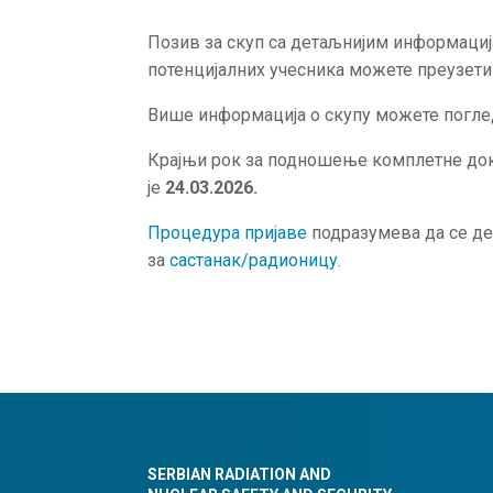
Позив за скуп са детаљнијим информаци
потенцијалних учесника можете преузет
Више информација о скупу можете погл
Крајњи рок за подношење комплетне док
је
24.03.2026.
Процедура пријаве
подразумева да се де
за
састанак/радионицу
.
SERBIAN RADIATION AND