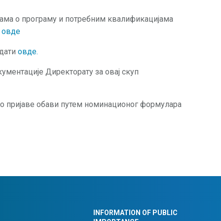
јама о програму и потребним квалификацијама
и
овде
едати
овде.
ументације Директорату за овај скуп
о пријаве обави путем номинационог формулара
INFORMATION OF PUBLIC