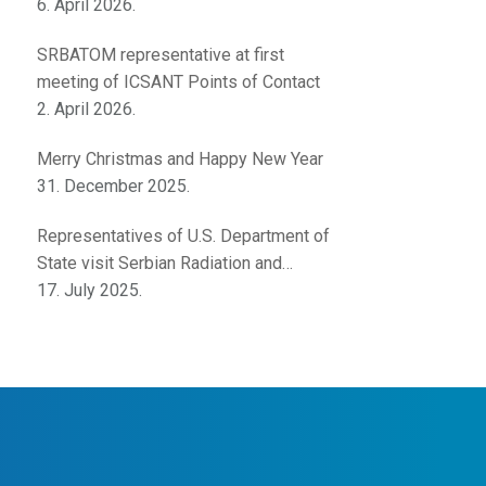
innovations
6. April 2026.
SRBATOM representative at first
meeting of ICSANT Points of Contact
2. April 2026.
Merry Christmas and Happy New Year
31. December 2025.
Representatives of U.S. Department of
State visit Serbian Radiation and
Nuclear Safety and Security Directorate
17. July 2025.