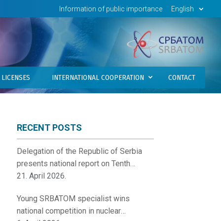
Information of public importance
English
LICENSES
INTERNATIONAL COOPERATION
CONTACT
RECENT POSTS
Delegation of the Republic of Serbia
presents national report on Tenth
Review Meeting of the Contracting
21. April 2026.
Parties to the Convention on Nuclear
Young SRBATOM specialist wins
Safety
national competition in nuclear