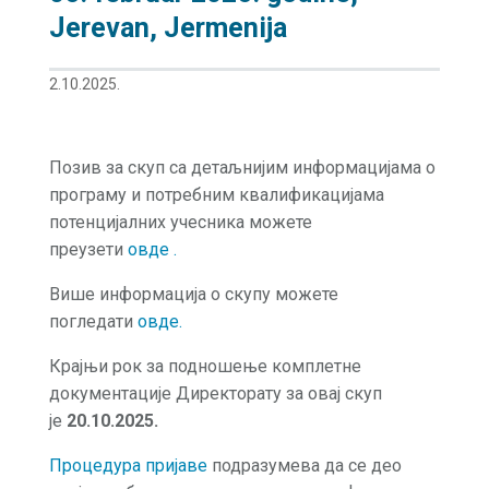
Jerevan, Jermenija
2.10.2025.
Позив за скуп са детаљнијим информацијама о
програму и потребним квалификацијама
потенцијалних учесника можете
преузети
овде .
Више информација о скупу можете
погледати
о
в
де
.
Крајњи рок за подношење комплетне
документације Директорату за овај скуп
је
20.10.2025.
Процедура пријаве
подразумева да се део