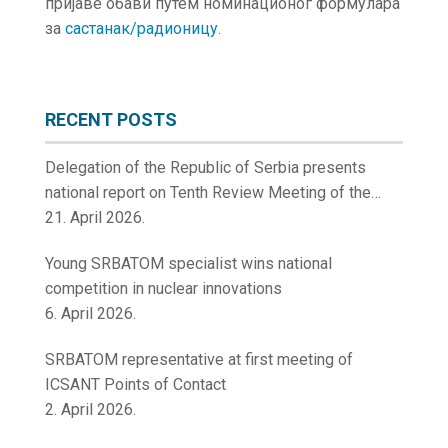
пријаве обави путем номинационог формулара
за
састанак/радионицу
.
RECENT POSTS
Delegation of the Republic of Serbia presents
national report on Tenth Review Meeting of the
Contracting Parties to the Convention on Nuclear
21. April 2026.
Safety
Young SRBATOM specialist wins national
competition in nuclear innovations
6. April 2026.
SRBATOM representative at first meeting of
ICSANT Points of Contact
2. April 2026.