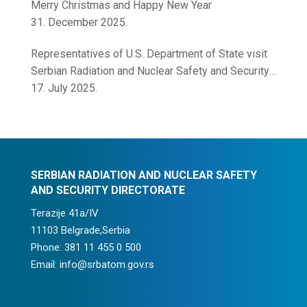
Merry Christmas and Happy New Year
31. December 2025.
Representatives of U.S. Department of State visit
Serbian Radiation and Nuclear Safety and Security
Directorate
17. July 2025.
SERBIAN RADIATION AND NUCLEAR SAFETY
AND SECURITY DIRECTORATE
Terazije 41a/IV
11103 Belgrade,Serbia
Phone: 381 11 455 0 500
Email: info@srbatom.gov.rs