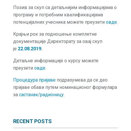
Позив за скуп са детаљнијим информацијама о
програму и потребним квалификацијама
потенцијалних учесника можете преузети
овде
.
Крајњи рок за подношење комплетне
документације Директорату за овај скуп
је
22.08.2019
.
Детаљне информације о курсу можете
преузети
овде
.
Процедура пријаве
подразумева да се део
пријаве обави путем номинационог формулара
за
састанак/радионицу
.
RECENT POSTS