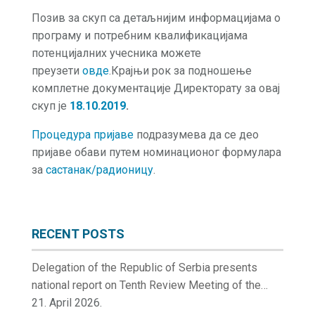
Позив за скуп са детаљнијим информацијама о
програму и потребним квалификацијама
потенцијалних учесника можете
преузети
овде
.Крајњи рок за подношење
комплетне документације Директорату за овај
скуп је
18.10.2019
.
Процедура пријаве
подразумева да се део
пријаве обави путем номинационог формулара
за
састанак/радионицу
.
RECENT POSTS
Delegation of the Republic of Serbia presents
national report on Tenth Review Meeting of the
Contracting Parties to the Convention on Nuclear
21. April 2026.