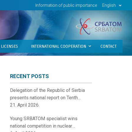
Information of public importance
English
LICENSES
INTERNATIONAL COOPERATION
CONTACT
RECENT POSTS
Delegation of the Republic of Serbia
presents national report on Tenth
Review Meeting of the Contracting
21. April 2026.
Parties to the Convention on Nuclear
Young SRBATOM specialist wins
Safety
national competition in nuclear