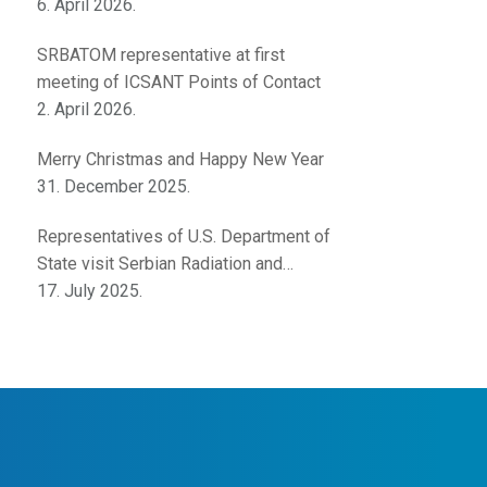
innovations
6. April 2026.
SRBATOM representative at first
meeting of ICSANT Points of Contact
2. April 2026.
Merry Christmas and Happy New Year
31. December 2025.
Representatives of U.S. Department of
State visit Serbian Radiation and
Nuclear Safety and Security Directorate
17. July 2025.