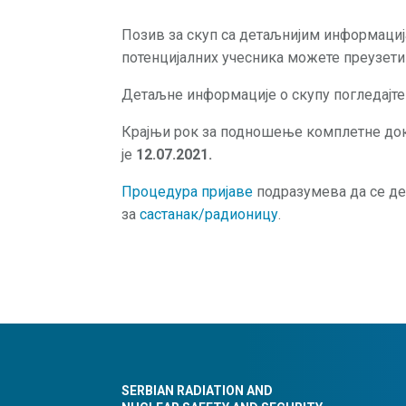
Позив за скуп са детаљнијим информаци
потенцијалних учесника можете преузет
Детаљне информације о скупу погледајт
Крајњи рок за подношење комплетне док
је
12.07.2021.
Процедура пријаве
подразумева да се де
за
састанак/радионицу
.
SERBIAN RADIATION AND