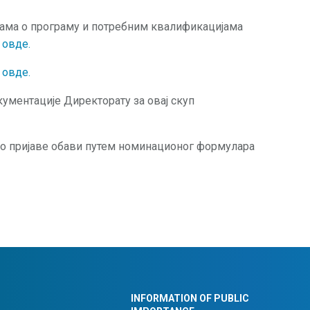
јама о програму и потребним квалификацијама
и
овде.
е
овде.
ументације Директорату за овај скуп
о пријаве обави путем номинационог формулара
INFORMATION OF PUBLIC