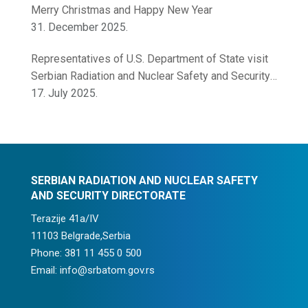
Merry Christmas and Happy New Year
31. December 2025.
Representatives of U.S. Department of State visit
Serbian Radiation and Nuclear Safety and Security
Directorate
17. July 2025.
SERBIAN RADIATION AND NUCLEAR SAFETY
AND SECURITY DIRECTORATE
Terazije 41a/IV
11103 Belgrade,Serbia
Phone: 381 11 455 0 500
Email: info@srbatom.gov.rs