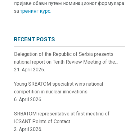
пријаве обави путем номинационог формулара
за
тренинг курс.
RECENT POSTS
Delegation of the Republic of Serbia presents
national report on Tenth Review Meeting of the
Contracting Parties to the Convention on Nuclear
21. April 2026.
Safety
Young SRBATOM specialist wins national
competition in nuclear innovations
6. April 2026.
SRBATOM representative at first meeting of
ICSANT Points of Contact
2. April 2026.