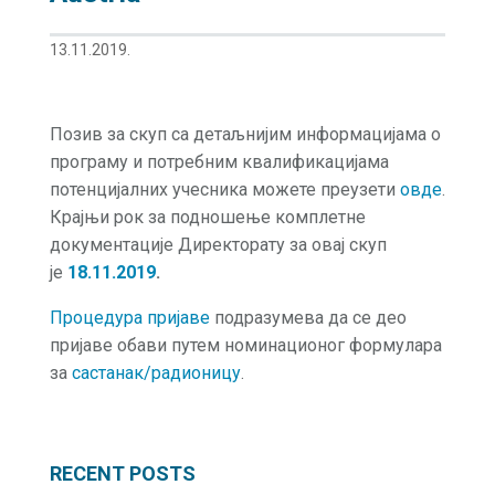
13.11.2019.
Позив за скуп са детаљнијим информацијама о
програму и потребним квалификацијама
потенцијалних учесника можете преузети
овде
.
Крајњи рок за подношење комплетне
документације Директорату за овај скуп
је
18.11.2019
.
Процедура пријаве
подразумева да се део
пријаве обави путем номинационог формулара
за
састанак/радионицу
.
RECENT POSTS