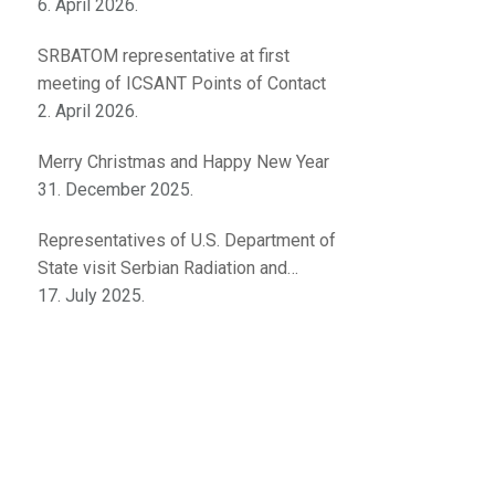
innovations
6. April 2026.
SRBATOM representative at first
meeting of ICSANT Points of Contact
2. April 2026.
Merry Christmas and Happy New Year
31. December 2025.
Representatives of U.S. Department of
State visit Serbian Radiation and
Nuclear Safety and Security Directorate
17. July 2025.