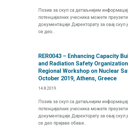
Позив за скуп са детаљнијим информаци
потенцијалних учесника можете преузет
документације Директорату за овај скуп 
се део...
RER0043 – Enhancing Capacity Buil
and Radiation Safety Organizations
Regional Workshop on Nuclear Saf
October 2019, Athens, Greece
14.8.2019.
Позив за скуп са детаљнијим информаци
потенцијалних учесника можете преузет
документације Директорату за овај скуп 
се део пријаве обави...