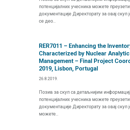
потенцијалних учесника можете преузет
документације Директорату за овај скуп 
се део...
RER7011 – Enhancing the Inventor
Characterized by Nuclear Analytic
Management – Final Project Coord
2019, Lisbon, Portugal
26.8.2019.
Позив за скуп са детаљнијим информаци
потенцијалних учесника можете преузет
документације Директорату за овај скуп 
можете...