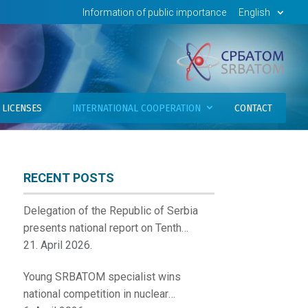
Information of public importance
English
LICENSES
INTERNATIONAL COOPERATION
CONTACT
RECENT POSTS
Delegation of the Republic of Serbia
presents national report on Tenth
Review Meeting of the Contracting
21. April 2026.
Parties to the Convention on Nuclear
Young SRBATOM specialist wins
Safety
national competition in nuclear