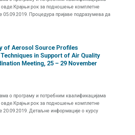
и овде.Крајњи рок за подношење комплетне
је 05.09.2019. Процедура пријаве подразумева да
y of Aerosol Source Profiles
 Techniques in Support of Air Quality
ination Meeting, 25 – 29 November
јама о програму и потребним квалификацијама
и овде.Крајњи рок за подношење комплетне
је 20.09.2019. Детаљне информације о курсу