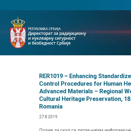
RER1019 – Enhancing Standardized
Control Procedures for Human Hea
Advanced Materials – Regional W
Cultural Heritage Preservation, 1
Romania
27.8.2019.
Позив за скуп са детаљнијим информаци