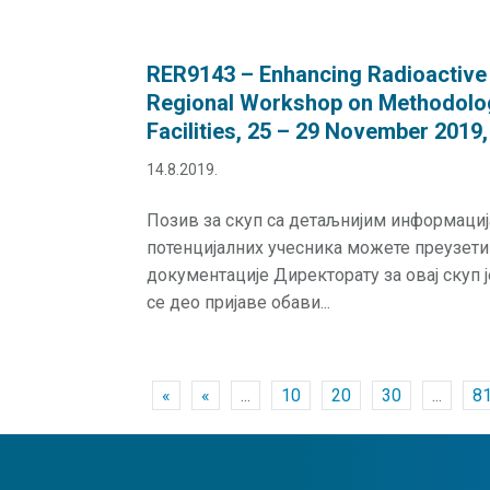
RER9143 – Enhancing Radioactive
Regional Workshop on Methodolo
Facilities, 25 – 29 November 201
14.8.2019.
Позив за скуп са детаљнијим информаци
потенцијалних учесника можете преузет
документације Директорату за овај скуп 
се део пријаве обави...
«
«
...
10
20
30
...
8