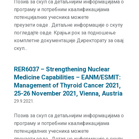
Позив за скуп са детаљнијим информацијама о
програму и потребним квалификацијама
потенцијалних учесника можете
преузети овде . Детаљне информације о скупу
погледајте овде. Крајњи рок за подношење
комплетне документације Директорату за овај
скуп...
RER6037 – Strengthening Nuclear
Medicine Capabilities – EANM/ESMIT:
Management of Thyroid Cancer 2021,
25-26 November 2021, Vienna, Austria
29.9.2021.
Позив за скуп са детаљнијим информацијама о
програму и потребним квалификацијама
потенцијалних учесника можете
преузети овде . Детаљне информације о скупу