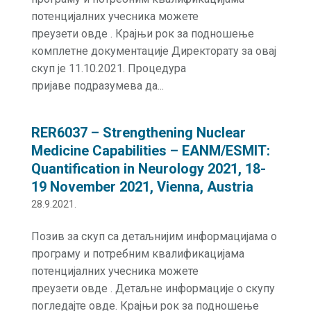
потенцијалних учесника можете
преузети овде . Крајњи рок за подношење
комплетне документације Директорату за овај
скуп је 11.10.2021. Процедура
пријаве подразумева да...
RER6037 – Strengthening Nuclear
Medicine Capabilities – EANM/ESMIT:
Quantification in Neurology 2021, 18-
19 November 2021, Vienna, Austria
28.9.2021.
Позив за скуп са детаљнијим информацијама о
програму и потребним квалификацијама
потенцијалних учесника можете
преузети овде . Детаљне информације о скупу
погледајте овде. Крајњи рок за подношење