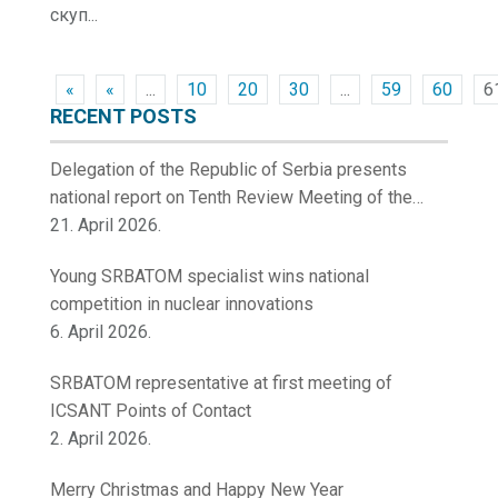
скуп...
«
«
...
10
20
30
...
59
60
6
RECENT POSTS
Delegation of the Republic of Serbia presents
national report on Tenth Review Meeting of the
Contracting Parties to the Convention on Nuclear
21. April 2026.
Safety
Young SRBATOM specialist wins national
competition in nuclear innovations
6. April 2026.
SRBATOM representative at first meeting of
ICSANT Points of Contact
2. April 2026.
Merry Christmas and Happy New Year