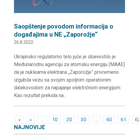
Saopštenje povodom informacija o
događajima u NE „Zaporožje“
26.8.2022.
Ukrajinsko regulatorno telo juče je obavestilo je
Međunarodnu agenciju za atomsku energiju (MAAE)
da je nuklearna elektrana „Zaporožje“ privremeno
izgubila vezu sa svojim spoljnim operativnim
dalekovodom za napajanje električnom energijom.
Kao rezultat prekida na...
«
«
...
10
20
30
...
60
61
6
NAJNOVIJE