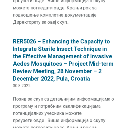
преузети овде . Више информација о скупу
можете погледати овде. Крајњи рок за
подношење комплетне документације
Директорату за овај скуп...
RER5026 – Enhancing the Capacity to
Integrate Sterile Insect Technique in
the Effective Management of Invasive
Aedes Mosquitoes – Project Mid-term
Review Meeting, 28 November – 2
December 2022, Pula, Croatia
30.8.2022.
Позив за скуп са детаљнијим информацијама о
програму и потребним квалификацијама
потенцијалних учесника можете
преузети овде . Више информација о скупу
можете погледати овде. Крајњи рок за