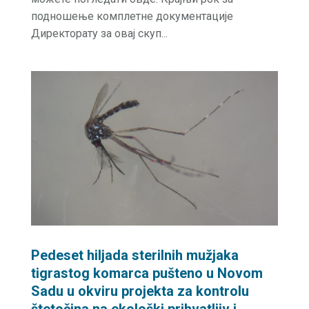
подношење комплетне документације
Директорату за овај скуп...
Pedeset hiljada sterilnih mužjaka
tigrastog komarca pušteno u Novom
Sadu u okviru projekta za kontrolu
štetočina na ekološki prihvatljiv i