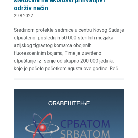
održiv način
29.8.2022.
Sredinom protekle sedmice u centru Novog Sada je
otpušteno poslednjih 50 000 sterilnih mužjaka
azijskog tigrastog komarca obojenih
fluorescentnim bojama, Time je završeno
otpuštanje iz serije od ukupno 200 000 jedinki,
koje je počelo početkom agusta ove godine. Reč...