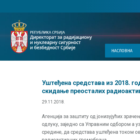
НАСЛОВНА
Уштеђена средстава из 2018. го
скидање преосталих радиоактив
29.11.2018.
Агенција за заштиту од јонизујућих зраче
одлуку, заједно са Управним одбором а 
средине, да средстава уштеђена током о
радиоактивних громобрана...