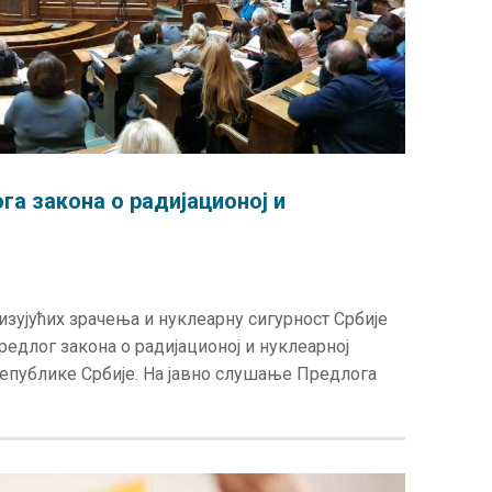
а закона о радијационој и
изујућих зрачења и нуклеарну сигурност Србије
редлог закона о радијационој и нуклеарној
епублике Србије. На јавно слушање Предлога