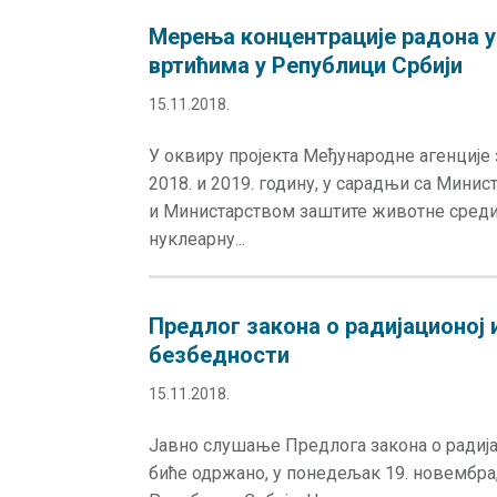
Мерења концентрације радона у
вртићима у Републици Србији
15.11.2018.
У оквиру пројекта Међународне агенције з
2018. и 2019. годину, у сарадњи са Мини
и Министарством заштите животне средине
нуклеарну...
Предлог закона о радијационој 
безбедности
15.11.2018.
Јавно слушање Предлога закона о радија
биће одржано, у понедељак 19. новембра