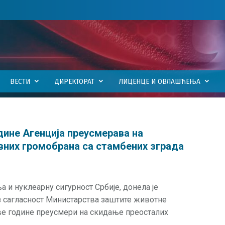
ВЕСТИ
ДИРЕКТОРАТ
ЛИЦЕНЦЕ И ОВЛАШЋЕЊА
дине Агенција преусмерава на
них громобрана са стамбених зграда
ња и нуклеарну сигурност Србије, донела је
уз сагласност Министарства заштите животне
ве године преусмери на скидање преосталих