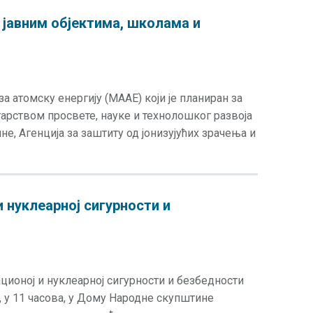
 јавним објектима, школама и
а атомску енергију (МААЕ) који је планиран за
старством просвете, науке и технолошког развоја
, Агенција за заштиту од јонизујућих зрачења и
и нуклеарној сигурности и
ционој и нуклеарној сигурности и безбедности
, у 11 часова, у Дому Народне скупштине