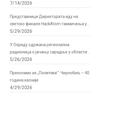
7/14/2026
подршку Директората
Представници Директората иду на
светско финале HackAtom такмичења у
5/29/2026
Русији
У Охриду одржана регионална
радионица о јачању сарадње у области
5/26/2026
радијационе и нуклеарне сигурности
Преносимо из „Политике“: Чернобиљ – 40
година касније
4/29/2026