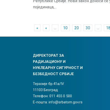
Републике Србије. Нови закон доноси се
појединаца,...
«
«
...
10
20
30
...
1
ДИРЕКТОРАТ ЗА
РАДИЈАЦИОНУ И
НУКЛЕАРНУ СИГУРНОСТ И
БЕЗБЕДНОСТ СРБИЈЕ
Теразије бр.41а/IV
11103 Београд
Телефон: 011 455 0 500
Е-пошта: info@srbatom.gov.rs