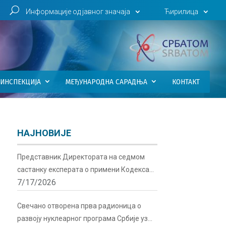
U
Информације од јавног значаја
Ћирилица
ИНСПЕКЦИЈА
МЕЂУНАРОДНА САРАДЊА
КОНТАКТ
НАЈНОВИЈЕ
Представник Директората на седмом
састанку експерата о примени Кодекса
7/17/2026
понашања о сигурности и безбедности
радиоактивних извора у Бечу
Свечано отворена прва радионица о
развоју нуклеарног програма Србије уз