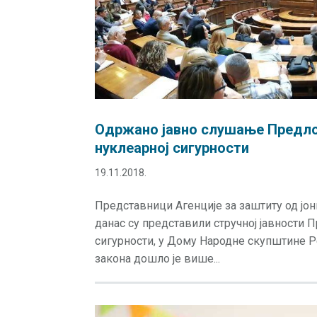
Одржано јавно слушање Предлог
нуклеарној сигурности
19.11.2018.
Представници Агенције за заштиту од јон
данас су представили стручној јавности П
сигурности, у Дому Народне скупштине Р
закона дошло је више...