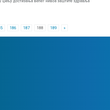
 у циљу достизања већег нивоа заштите здравља
85
186
187
188
189
»