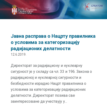
Јавна расправа о Нацрту правилника
о условима за категоризацију
радијационих делатности
12.6.2019.
Директорат за радијациону и нуклеарну
сигурност је у складу са чл. 33 и 196. Закона о
радијационој и нуклеарној сигурности и
безбедности израдио Нацрт правилника о
условима за категоризацију радијационих
делатности. Директорат позива све
заинтересоване да учествују у...