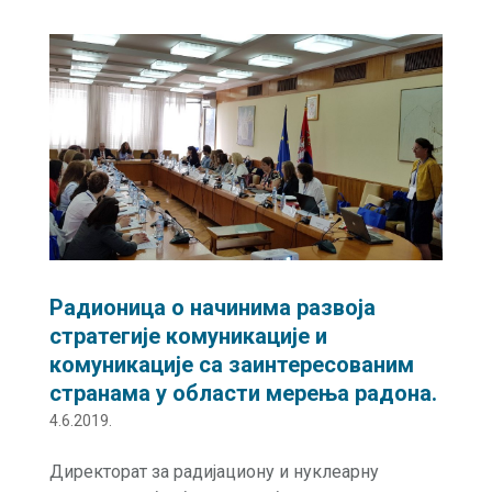
Радионицa о начинима развоја
стратегије комуникације и
комуникације са заинтересованим
странама у области мерења радона.
4.6.2019.
Директорат за радијациону и нуклеарну