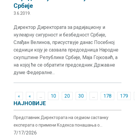
Србије
3.6.2019.
Директор Директората за радијациону и
нулеарну сигурност и безбедност Србије,
Слађан Велинов, присуствује данас Посебнoj
седници коју је сазвала председница Народне
скупштине Републике Србије, Маја Гојковић, а
на којој ће се обратити председник Државне
думе Федералне...
«
«
...
10
20
30
...
178
179
НАЈНОВИЈЕ
Представник Директората на седмом састанку
експерата о примени Кодекса понашања о
7/17/2026
сигурности и безбедности радиоактивних извора у