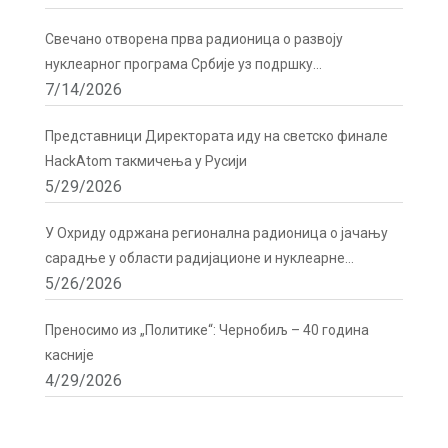
Бечу
Свечано отворена прва радионица о развоју
нуклеарног програма Србије уз подршку
7/14/2026
Директората
Представници Директората иду на светско финале
HackAtom такмичења у Русији
5/29/2026
У Охриду одржана регионална радионица о јачању
сарадње у области радијационе и нуклеарне
5/26/2026
сигурности
Преносимо из „Политике“: Чернобиљ – 40 година
касније
4/29/2026