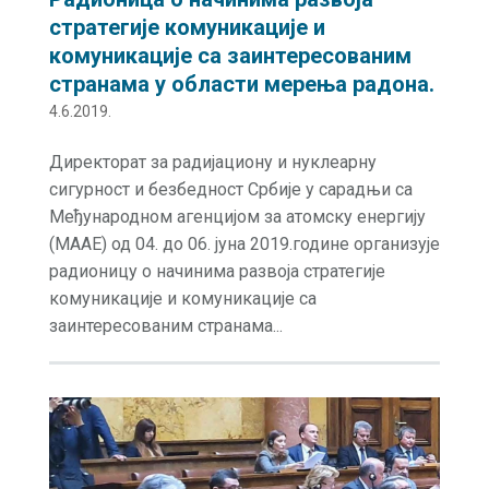
стратегије комуникације и
комуникације са заинтересованим
странама у области мерења радона.
4.6.2019.
Директорат за радијациону и нуклеарну
сигурност и безбедност Србије у сарадњи са
Међународном агенцијом за атомску енергију
(МААЕ) од 04. до 06. јуна 2019.године организује
радионицу о начинима развоја стратегије
комуникације и комуникације са
заинтересованим странама...