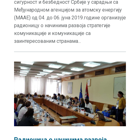
сигурност и безбедност Србије у сарадњи са
Међународном агенцијом за атомску енергију
(МААЕ) од 04. до 06. јуна 2019.године организује
радионицу о начинима развоја стратегије
комуникације и комуникације са
заинтересованим странама...
Радионицa о начинима развоја