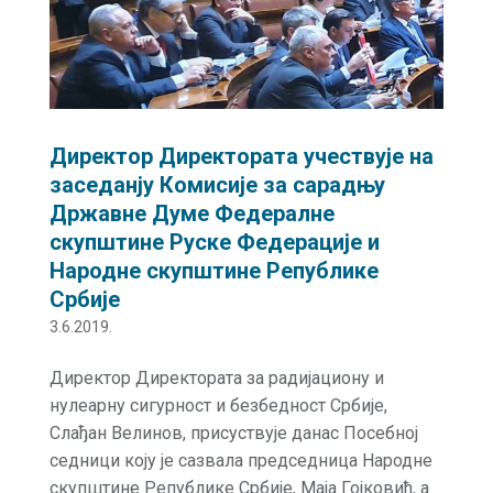
Директор Директората учествује на
заседанју Комисије за сарадњу
Државне Думе Федералне
скупштине Руске Федерације и
Народне скупштине Републике
Србије
3.6.2019.
Директор Директората за радијациону и
нулеарну сигурност и безбедност Србије,
Слађан Велинов, присуствује данас Посебнoj
седници коју је сазвала председница Народне
скупштине Републике Србије, Маја Гојковић, а