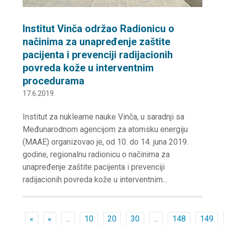
Institut Vinča održao Radionicu o
načinima za unapređenje zaštite
pacijenta i prevenciji radijacionih
povreda kože u interventnim
procedurama
17.6.2019.
Institut za nuklearne nauke Vinča, u saradnji sa
Međunarodnom agencijom za atomsku energiju
(MAAE) organizovao je, od 10. do 14. juna 2019.
godine, regionalnu radionicu o načinima za
unapređenje zaštite pacijenta i prevenciji
radijacionih povreda kože u interventnim...
«
«
...
10
20
30
...
148
149