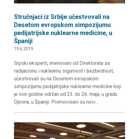
Stručnjaci iz Srbije učestvovali na
Desetom evropskom simpozijumu
pedijatrijske nuklearne medicine, u
Španiji
19.6.2019.
Srpski eksperti, imenovani od Direktorata za
radijacionu i nuklearnu sigurnost i bezbednost,
učestvovali su na Desetom evropskom
simpozijumu pedijatrijske nuklearne medicine koji
je ove godine održan od 23. do 26. maja, u gradu
Djirona, u Španiji. Promovisani su novi...