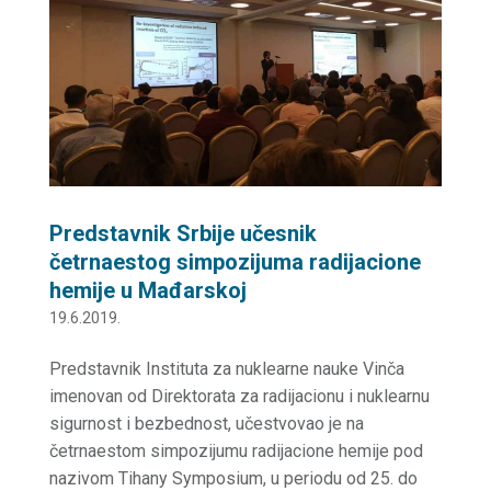
Predstavnik Srbije učesnik
četrnaestog simpozijuma radijacione
hemije u Mađarskoj
19.6.2019.
Predstavnik Instituta za nuklearne nauke Vinča
imenovan od Direktorata za radijacionu i nuklearnu
sigurnost i bezbednost, učestvovao je na
četrnaestom simpozijumu radijacione hemije pod
nazivom Tihany Symposium, u periodu od 25. do