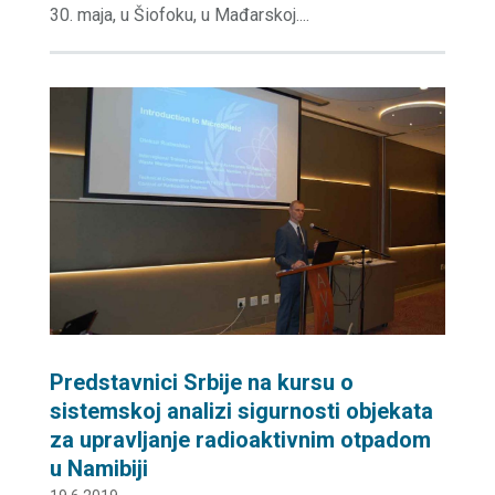
30. maja, u Šiofoku, u Mađarskoj....
Predstavnici Srbije na kursu o
sistemskoj analizi sigurnosti objekata
za upravljanje radioaktivnim otpadom
u Namibiji