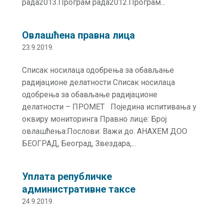
рада2013.Програм рада2012.Програм...
Овлашћена правна лица
23.9.2019.
Списак носилаца одобрења за обављање
радијационе делатности Списак носилаца
одобрења за обављање радијационе
делатности – ПРОМЕТ Поједина испитивања у
оквиру мониторинга Правно лице: Број
овлашћења:Послови: Важи до: АНАХЕМ ДОО
БЕОГРАД, Београд, Звездара,...
Уплата републичке
административне таксе
24.9.2019.