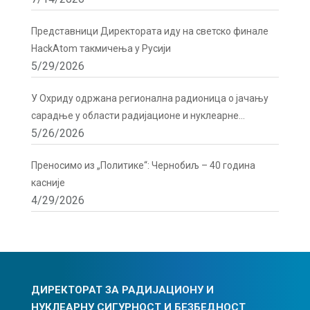
Представници Директората иду на светско финале
HackAtom такмичења у Русији
5/29/2026
У Охриду одржана регионална радионица о јачању
сарадње у области радијационе и нуклеарне
5/26/2026
сигурности
Преносимо из „Политике“: Чернобиљ – 40 година
касније
4/29/2026
ДИРЕКТОРАТ ЗА РАДИЈАЦИОНУ И
НУКЛЕАРНУ СИГУРНОСТ И БЕЗБЕДНОСТ