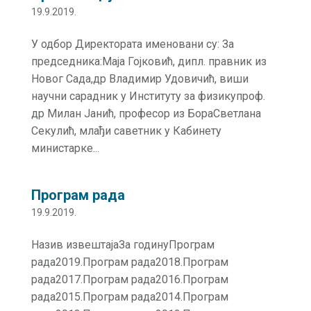
19.9.2019.
У одбор Директората именовани су: За
председника:Маја Гојковић, дипл. правник из
Новог Сада,др Владимир Удовичић, виши
научни сарадник у Институту за физикупроф.
др Милан Јанић, професор из БораСветлана
Секулић, млађи саветник у Кабинету
министарке...
Програм рада
19.9.2019.
Назив извештајаЗа годинуПрограм
рада2019.Програм рада2018.Програм
рада2017.Програм рада2016.Програм
рада2015.Програм рада2014.Програм