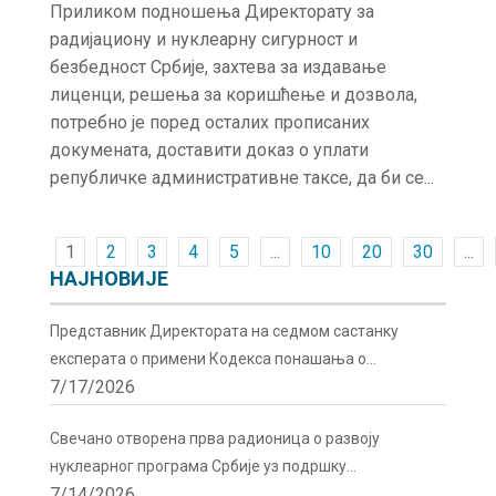
Приликом подношења Директорату за
радијациону и нуклеарну сигурност и
безбедност Србије, захтева за издавање
лиценци, решења за коришћење и дозвола,
потребно је поред осталих прописаних
докумената, доставити доказ о уплати
републичке административне таксе, да би се...
1
2
3
4
5
...
10
20
30
...
НАЈНОВИЈЕ
Представник Директората на седмом састанку
експерата о примени Кодекса понашања о
7/17/2026
сигурности и безбедности радиоактивних извора у
Бечу
Свечано отворена прва радионица о развоју
нуклеарног програма Србије уз подршку
7/14/2026
Директората