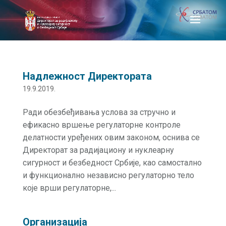
Надлежност Директората
19.9.2019.
Ради обезбеђивања услова за стручно и
ефикасно вршење регулаторне контроле
делатности уређених овим законом, оснива се
Директорат за радијациону и нуклеарну
сигурност и безбедност Србије, као самостално
и функционално независно регулаторно тело
које врши регулаторне,...
Организација